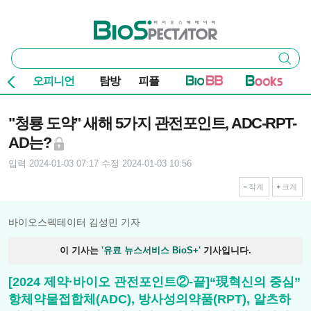
본문 바로가기
주요 메뉴
바이오스펙테이터
통
검색
합
검
오피니언
탐방
피플
색
기사본문
"청룡 도약" 새해 5가지 관전포인트, ADC-RPT-
AD는?
입력 2024-01-03 07:17
수정 2024-01-03 10:56
작게
크게
바이오스펙테이터 김성민 기자
이 기사는
'유료 뉴스서비스 BioS+'
기사입니다.
[2024 제약·바이오 관전포인트②-끝]“現혁신의 중심”
항체약물접합체(ADC), 방사성의약품(RPT), 알츠하