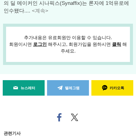
의 딜 메이커인 시나픽스(Synaffix)는 론자에 1억유로에
인수됐다....
<계속>
추가내용은 유료회원만 이용할 수 있습니다.
회원이시면
로그인
해주시고, 회원가입을 원하시면
클릭
해
주세요.
뉴스레터
텔레그램
카카오톡
페
트위
이
터로
스
기사
북
공유
관련기사