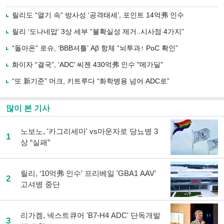
으
하기
로
릴리도 “열기 속” 방사성 ‘공격태세’, 포인트 14억弗 인수
기
사
릴리 ‘도나네맙’ 3상 세부 “불확실성 제거..시사점 4가지”
공
유
“돌아온” 로슈, ‘BBB셔틀’ Aβ 항체 “뇌투과↑ PoC 확인”
하
화이자 “결국”, ‘ADC’ 씨젠 430억弗 인수 "메가딜"
기
“또 新기준” 머크, 키트루다 “화학병용 넘어 ADC로”
많이 본 기사
노보노, '카그리세마' vs마운자로 당뇨병 3
1
상 “실패”
릴리, ‘10억弗 인수’ 프리베일 'GBA1 AAV'
2
고셔병 중단
리가켐, 넥스트큐어 'B7-H4 ADC' 단독개발
3