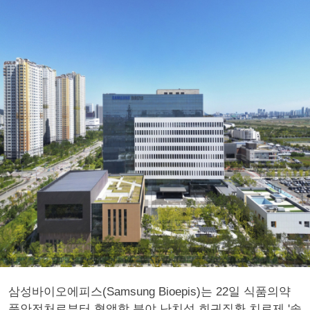
삼성바이오에피스(Samsung Bioepis)는 22일 식품의약
품안전처로부터 혈액학 분야 난치성 희귀질환 치료제 '솔