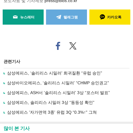
보도자료 및 기사제보
press@bios.co.kr
뉴스레터
텔레그램
카카오톡
페
트위
이
터로
스
기사
북
공유
관련기사
으
하기
로
삼성에피스, ‘솔리리스 시밀러' 희귀질환 “유럽 승인”
기
사
삼성바이오에피스, ‘솔리리스 시밀러’ “CHMP 승인권고”
공
유
삼성에피스, ASH서 '솔리리스 시밀러' 3상 “포스터 발표”
하
삼성에피스, 솔리리스 시밀러 3상 “동등성 확인”
기
삼성에피스 '자가면역 3종' 유럽 3Q “0.3%↑" 그쳐
많이 본 기사