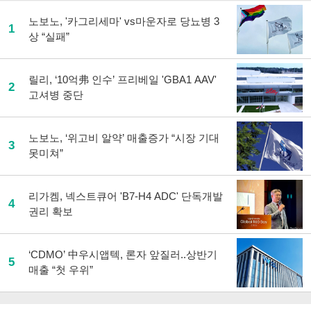
노보노, '카그리세마' vs마운자로 당뇨병 3
1
상 “실패”
릴리, ‘10억弗 인수’ 프리베일 'GBA1 AAV'
2
고셔병 중단
노보노, ‘위고비 알약’ 매출증가 “시장 기대
3
못미쳐”
리가켐, 넥스트큐어 'B7-H4 ADC' 단독개발
4
권리 확보
‘CDMO’ 中우시앱텍, 론자 앞질러..상반기
5
매출 “첫 우위”