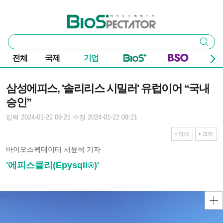
본문 바로가기
주요 메뉴
바이오스펙테이터
통
검색
합
검
전체
국제
기업
색
기사본문
삼성에피스, '솔리리스 시밀러' 유럽이어 “국내
승인”
입력 2024-01-22 09:21
수정 2024-01-22 09:21
작게
크게
바이오스펙테이터 서윤석 기자
'에피스클리(Epysqli®)'