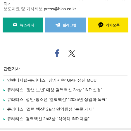
지>
보도자료 및 기사제보
press@bios.co.kr
뉴스레터
텔레그램
카카오톡
페
트위
이
터로
스
기사
북
공유
관련기사
으
하기
로
인벤티지랩-큐라티스, '장기지속' GMP 생산 MOU
기
사
큐라티스, ‘장년∙노년’ 대상 결핵백신 2a상 “IND 신청”
공
유
큐라티스, 성인·청소년 '결핵백신' “2025년 상업화 목표”
하
큐라티스, ‘결핵 백신’ 2a상 면역원성 “논문 게재”
기
큐라티스, 결핵백신 2b/3상 “식약처 IND 제출”