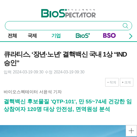
본문 바로가기
주요 메뉴
바이오스펙테이터
통
검색
합
검
전체
국제
기업
색
기사본문
큐라티스, ‘장년·노년’ 결핵백신 국내 1상 “IND
승인”
입력 2024-03-19 09:30
수정 2024-03-19 09:30
작게
크게
바이오스펙테이터 서윤석 기자
결핵백신 후보물질 'QTP-101', 만 55~74세 건강한 임
상참여자 120명 대상 안전성, 면역원성 분석