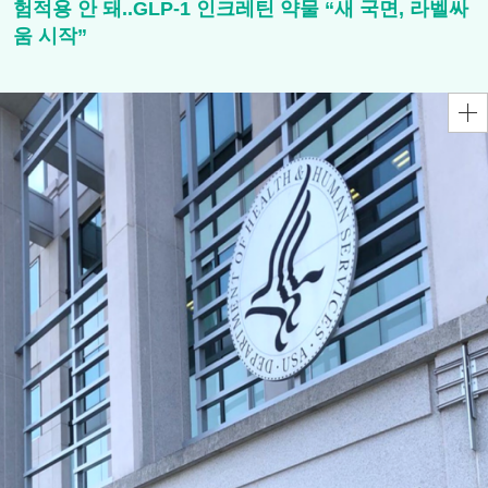
험적용 안 돼..GLP-1 인크레틴 약물 “새 국면, 라벨싸
움 시작”