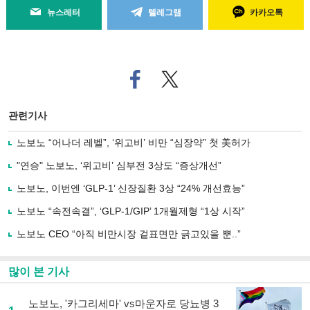
뉴스레터
텔레그램
카카오톡
페
트위
이
터로
스
기사
북
공유
관련기사
으
하기
로
노보노 “어나더 레벨”, ‘위고비’ 비만 “심장약” 첫 美허가
기
사
"연승" 노보노, ‘위고비’ 심부전 3상도 “증상개선”
공
유
노보노, 이번엔 ‘GLP-1’ 신장질환 3상 “24% 개선효능”
하
노보노 “속전속결”, ‘GLP-1/GIP’ 1개월제형 “1상 시작”
기
노보노 CEO “아직 비만시장 겉표면만 긁고있을 뿐..”
많이 본 기사
노보노, '카그리세마' vs마운자로 당뇨병 3