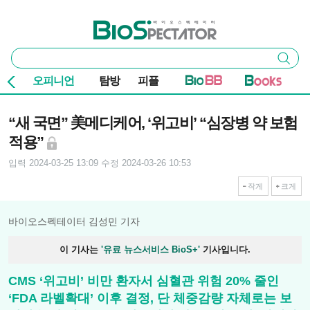
본문 바로가기
주요 메뉴
바이오스펙테이터
통
검색
합
검
오피니언
탐방
피플
색
기사본문
“새 국면” 美메디케어, ‘위고비’ “심장병 약 보험
적용”
입력 2024-03-25 13:09
수정 2024-03-26 10:53
작게
크게
바이오스펙테이터 김성민 기자
이 기사는
'유료 뉴스서비스 BioS+'
기사입니다.
CMS ‘위고비’ 비만 환자서 심혈관 위험 20% 줄인
‘FDA 라벨확대’ 이후 결정, 단 체중감량 자체로는 보