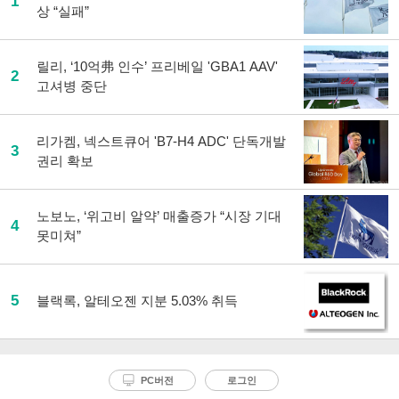
1
상 “실패”
릴리, ‘10억弗 인수’ 프리베일 'GBA1 AAV'
2
고셔병 중단
리가켐, 넥스트큐어 'B7-H4 ADC' 단독개발
3
권리 확보
노보노, ‘위고비 알약’ 매출증가 “시장 기대
4
못미쳐”
5
블랙록, 알테오젠 지분 5.03% 취득
PC버전
로그인