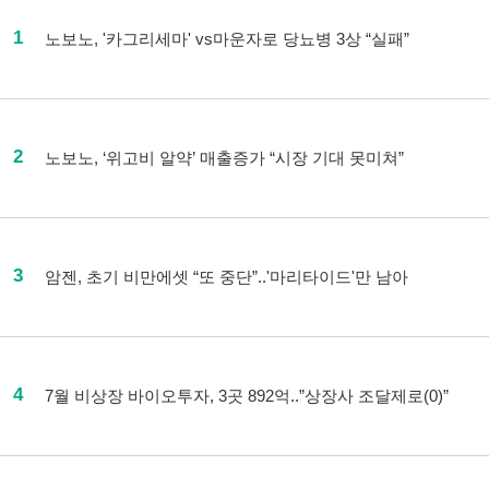
1
노보노, '카그리세마' vs마운자로 당뇨병 3상 “실패”
2
노보노, ‘위고비 알약’ 매출증가 “시장 기대 못미쳐”
3
암젠, 초기 비만에셋 “또 중단”..'마리타이드'만 남아
4
7월 비상장 바이오투자, 3곳 892억..”상장사 조달제로(0)”