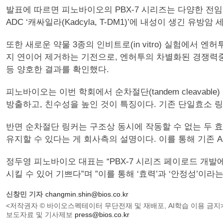
발표에 따르면 피노바이오의 PBX-7 시리즈는 다양한 전임상 모델
ADC ‘캐싸일라(Kadcyla, T-DM1)’에 내성이 생긴 
또한 새로운 약물 3종의 인비트로(in vitro) 실험에서 엔
지 연이어 제거하는 기전으로, 엔허투의 차별화된 경쟁력중 
등 양호한 결과를 확인했다.
피노바이오는 이번 학회에서 순차절단(tandem cleava
방출하고, 친수성을 높인 것이 특징이다. 기존 단일효소 
반면 순차절단 링커는 구조상 동시에 작동할 수 없는 두
유지할 수 있다는 게 회사측의 설명이다. 이를 통해 기존 
정두영 피노바이오 대표는 “PBX-7 시리즈 페이로드 개발
시킬 수 있어 기쁘다”며 ”이를 통해 ‘효력’과 ‘안정성’이
신창민 기자
changmin.shin@bios.co.kr
<저작권자 © 바이오스펙테이터 무단전재 및 재배포, AI학습 이용 금지
보도자료 및 기사제보
press@bios.co.kr