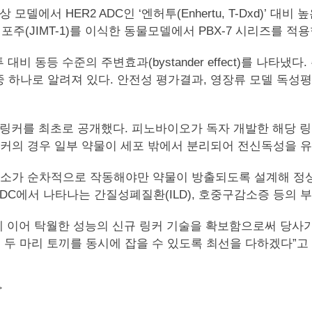
에서 HER2 ADC인 ‘엔허투(Enhertu, T-Dxd)’ 대비 
유방암 세포주(JIMT-1)를 이식한 동물모델에서 PBX-7 시리즈
허투 대비 동등 수준의 주변효과(bystander effect)를 
하나로 알려져 있다. 안전성 평가결과, 영장류 모델 독성평가
ble) 링커를 최초로 공개했다. 피노바이오가 독자 개발한 해
링커의 경우 일부 약물이 세포 밖에서 분리되어 전신독성을 
 효소가 순차적으로 작동해야만 약물이 방출되도록 설계해 
ADC에서 나타나는 간질성폐질환(ILD), 호중구감소증 등의 
에 이어 탁월한 성능의 신규 링커 기술을 확보함으로써 당사가
라는 두 마리 토끼를 동시에 잡을 수 있도록 최선을 다하겠다”고
>