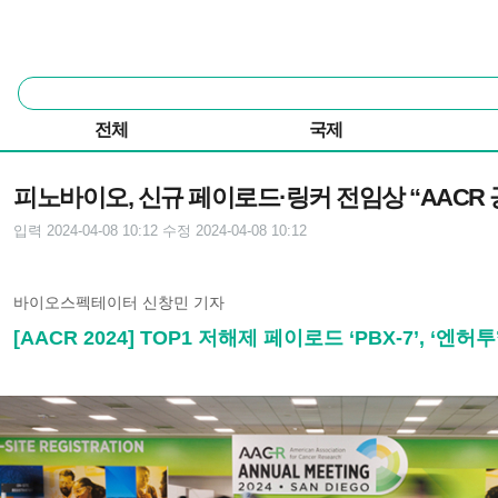
본문 바로가기
주요 메뉴
통
합
검
전체
국제
색
기사본문
피노바이오, 신규 페이로드·링커 전임상 “AACR 
입력 2024-04-08 10:12
수정 2024-04-08 10:12
바이오스펙테이터 신창민 기자
[AACR 2024] TOP1 저해제 페이로드 ‘PBX-7’,