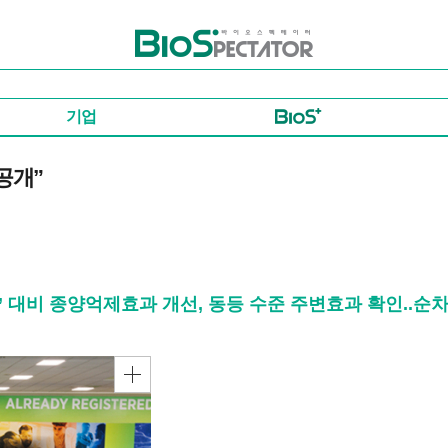
바이오스펙테이터
기업
공개”
 ‘엔허투’ 대비 종양억제효과 개선, 동등 수준 주변효과 확인..