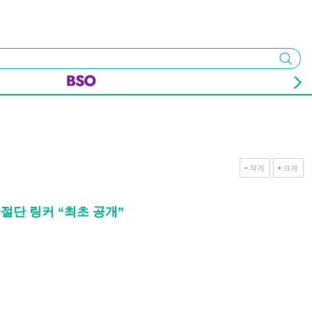
검색
작게
크게
순차절단 링커 “최초 공개”