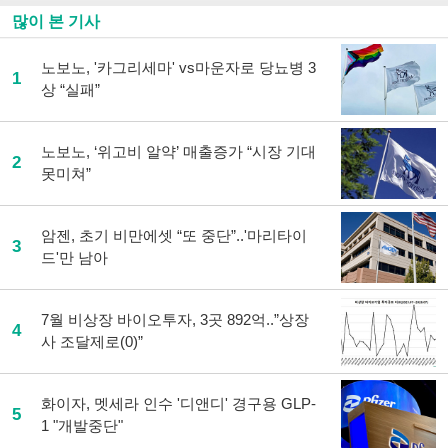
많이 본 기사
노보노, '카그리세마' vs마운자로 당뇨병 3
1
상 “실패”
노보노, ‘위고비 알약’ 매출증가 “시장 기대
2
못미쳐”
암젠, 초기 비만에셋 “또 중단”..'마리타이
3
드'만 남아
7월 비상장 바이오투자, 3곳 892억..”상장
4
사 조달제로(0)”
화이자, 멧세라 인수 '디앤디' 경구용 GLP-
5
1 "개발중단"