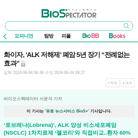
본문 바로가기
주요 메뉴
바이오스펙테이터
통
검색
합
검
오피니언
탐방
피플
색
기사본문
화이자, ‘ALK 저해제’ 폐암 5년 장기 “전례없는
효과”
입력 2024-06-04 06:46
수정 2024-06-04 09:27
작게
크게
바이오스펙테이터 서윤석 기자
이 기사는
'유료 뉴스서비스 BioS+'
기사입니다.
‘로브레나(Lobrena)’, ALK 양성 비소세포폐암
(NSCLC) 1차치료제 ‘잴코리’와 직접비교..환자 60%