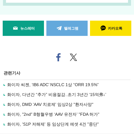
뉴스레터
텔레그램
카카오톡
페
트위
이
터로
스
기사
북
공유
관련기사
으
하기
로
화이자 씨젠, ‘IB6 ADC’ NSCLC 1상 “ORR 19.5%”
기
사
화이자, 다년간 “추가” 비용절감..초기 3년간 ‘15억弗↓’
공
유
화이자, DMD 'AAV 치료제' 임상2상 "환자사망"
하
화이자, "2nd" B형혈우병 ‘AAV 유전자’ "FDA 허가"
기
화이자, 'S1P 저해제' 등 임상단계 에셋 4건 "중단"