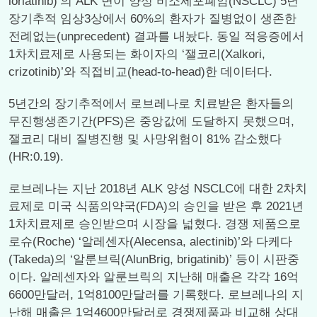
lorlatinib)’의 ALK 변이 양성 비소세포폐암(NSCLC) 5년
장기추적 임상3상에서 60%의 환자가 질병없이 생존한
전례없는(unprecedent) 결과를 내놨다. 동일 적응증에서
1차치료제로 사용되는 화이자의 ‘잴코리(Xalkori,
crizotinib)’와 직접비교(head-to-head)한 데이터다.
5년간의 장기추적에서 로브레나로 치료받은 환자들의
무진행생존기간(PFS)은 중앙값에 도달하지 못했으며,
잴코리 대비 질병진행 및 사망위험이 81% 감소했다
(HR:0.19).
로브레나는 지난 2018년 ALK 양성 NSCLC에 대한 2차치
료제로 미국 식품의약국(FDA)의 승인을 받은 후 2021년
1차치료제로 승인받으며 시장을 넓혔다. 경쟁 제품으로
로슈(Roche) ‘알레센자(Alecensa, alectinib)’와 다케다
(Takeda)의 ‘알룬브릭(AlunBrig, brigatinib)’ 등이 시판중
이다. 알레센자와 알룬브릭의 지난해 매출은 각각 16억
6600만달러, 1억8100만달러를 기록했다. 로브레나의 지
난해 매출은 1억4600만달러로 경쟁제품과 비교해 상대