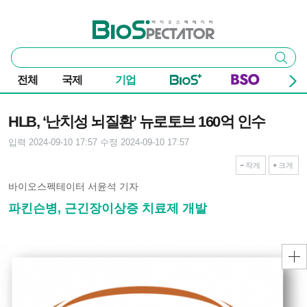
본문 바로가기
주요 메뉴
바이오스펙테이터
통
검색
합
검
전체
국제
기업
색
기사본문
HLB, ‘난치성 뇌질환’ 뉴로토브 160억 인수
입력 2024-09-10 17:57
수정 2024-09-10 17:57
작게
크게
바이오스펙테이터 서윤석 기자
파킨슨병, 근긴장이상증 치료제 개발