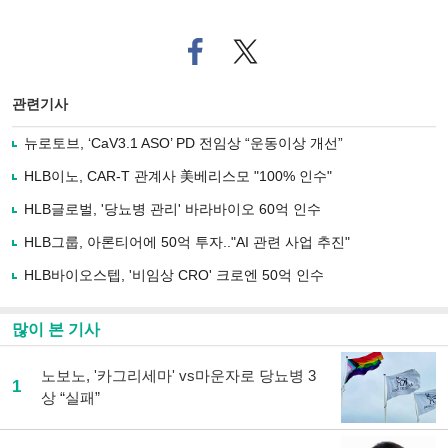
페
트위
이
터로
스
기사
북
공유
관련기사
으
하기
로
뉴로토브, ‘CaV3.1 ASO’ PD 전임상 “운동이상 개선”
기
사
HLB이노, CAR-T 관계사 美베리스모 "100% 인수"
공
유
HLB글로벌, '당뇨병 관리' 바라바이오 60억 인수
하
HLB그룹, 아론티어에 50억 투자.."AI 관련 사업 추진"
기
HLB바이오스텝, '비임상 CRO' 크로엔 50억 인수
많이 본 기사
노보노, '카그리세마' vs마운자로 당뇨병 3
1
상 “실패”