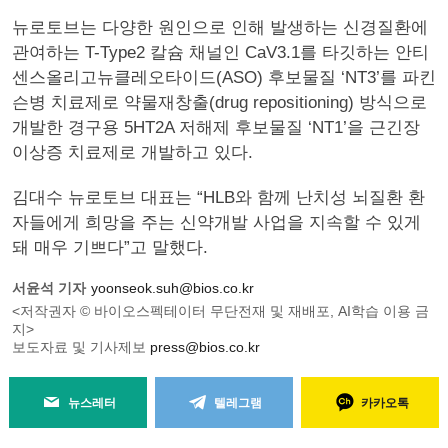
뉴로토브는 다양한 원인으로 인해 발생하는 신경질환에
관여하는 T-Type2 칼슘 채널인 CaV3.1를 타깃하는 안티
센스올리고뉴클레오타이드(ASO) 후보물질 ‘NT3’를 파킨
슨병 치료제로 약물재창출(drug repositioning) 방식으로
개발한 경구용 5HT2A 저해제 후보물질 ‘NT1’을 근긴장
이상증 치료제로 개발하고 있다.
김대수 뉴로토브 대표는 “HLB와 함께 난치성 뇌질환 환
자들에게 희망을 주는 신약개발 사업을 지속할 수 있게
돼 매우 기쁘다”고 말했다.
서윤석 기자
yoonseok.suh@bios.co.kr
<저작권자 © 바이오스펙테이터 무단전재 및 재배포, AI학습 이용 금
지>
보도자료 및 기사제보
press@bios.co.kr
뉴스레터
텔레그램
카카오톡