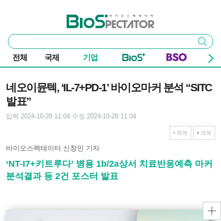
본문 바로가기
주요 메뉴
바이오스펙테이터
통
검색
합
검
전체
국제
기업
색
기사본문
네오이뮨텍, ‘IL-7+PD-1’ 바이오마커 분석 “SITC
발표”
입력 2024-10-28 11:04
수정 2024-10-28 11:04
작게
크게
바이오스펙테이터 신창민 기자
‘NT-I7+키트루다’ 병용 1b/2a상서 치료반응예측 마커
분석결과 등 2건 포스터 발표