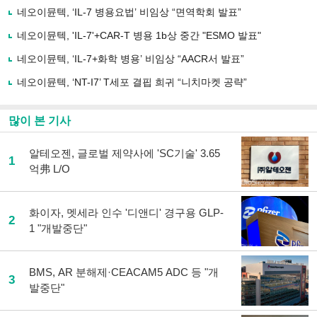
사
네오이뮨텍, ‘IL-7 병용요법’ 비임상 “면역학회 발표”
공
유
네오이뮨텍, 'IL-7'+CAR-T 병용 1b상 중간 "ESMO 발표"
하
네오이뮨텍, ‘IL-7+화학 병용’ 비임상 “AACR서 발표”
기
네오이뮨텍, ‘NT-I7’ T세포 결핍 희귀 “니치마켓 공략”
많이 본 기사
알테오젠, 글로벌 제약사에 'SC기술' 3.65
1
억弗 L/O
화이자, 멧세라 인수 '디앤디' 경구용 GLP-
2
1 "개발중단"
BMS, AR 분해제·CEACAM5 ADC 등 "개
3
발중단"