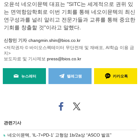
오윤석 네오이뮨텍 대표는 "SITC는 세계적으로 권위 있
는 면역항암학회로 이번 기회를 통해 네오이뮨텍의 최신
연구성과를 널리 알리고 전문가들과 교류를 통해 중요한
기회를 창출할 것”이라고 말했다.
신창민 기자
changmin.shin@bios.co.kr
<저작권자 © 바이오스펙테이터 무단전재 및 재배포, AI학습 이용 금
지>
보도자료 및 기사제보
press@bios.co.kr
뉴스레터
텔레그램
카카오톡
페
트위
이
터로
스
기사
북
공유
관련기사
으
하기
로
네오이뮨텍, ‘IL-7+PD-1’ 고형암 1b/2a상 “ASCO 발표”
기