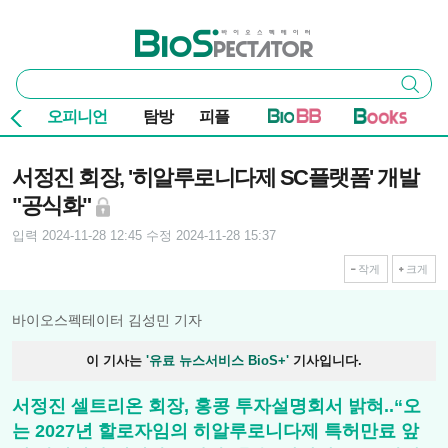
본문 바로가기
주요 메뉴
바이오스펙테이터
통
검색
합
검
오피니언
탐방
피플
색
기사본문
서정진 회장, '히알루로니다제 SC플랫폼' 개발
"공식화"
입력 2024-11-28 12:45
수정 2024-11-28 15:37
작게
크게
바이오스펙테이터 김성민 기자
이 기사는
'유료 뉴스서비스 BioS+'
기사입니다.
서정진 셀트리온 회장, 홍콩 투자설명회서 밝혀..“오
는 2027년 할로자임의 히알루로니다제 특허만료 앞