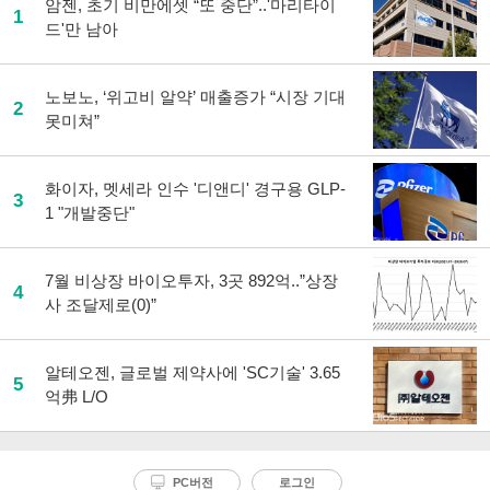
암젠, 초기 비만에셋 “또 중단”..'마리타이
1
드'만 남아
노보노, ‘위고비 알약’ 매출증가 “시장 기대
2
못미쳐”
화이자, 멧세라 인수 '디앤디' 경구용 GLP-
3
1 "개발중단"
7월 비상장 바이오투자, 3곳 892억..”상장
4
사 조달제로(0)”
알테오젠, 글로벌 제약사에 'SC기술' 3.65
5
억弗 L/O
PC버전
로그인