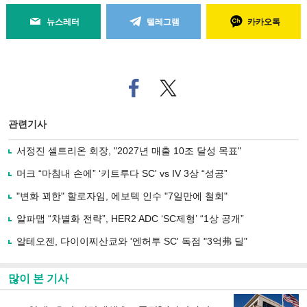
뉴스레터
텔레그램
카카오톡
페
트위
이
터로
스
기사
북
공유
관련기사
으
하기
로
서정진 셀트리온 회장, "2027년 매출 10조 달성 목표"
기
사
머크 “마침내 손에” ‘키트루다 SC' vs IV 3상 “성공”
공
유
"변화 꾀한" 할로자임, 에보텍 인수 "7일만에 철회"
하
알파맵 “차별화 전략”, HER2 ADC ‘SC제형’ “1상 공개”
기
알테오젠, 다이이찌산쿄와 '엔허투 SC' 독점 "3억弗 딜"
많이 본 기사