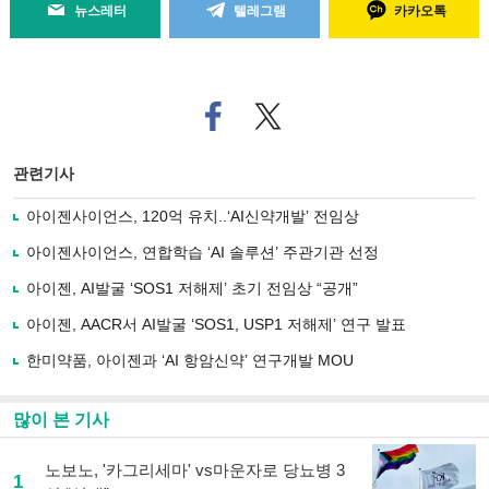
뉴스레터
텔레그램
카카오톡
페
트위
이
터로
스
기사
북
공유
관련기사
으
하기
로
아이젠사이언스, 120억 유치..‘AI신약개발’ 전임상
기
사
아이젠사이언스, 연합학습 ‘AI 솔루션’ 주관기관 선정
공
유
아이젠, AI발굴 ‘SOS1 저해제’ 초기 전임상 “공개”
하
아이젠, AACR서 AI발굴 ‘SOS1, USP1 저해제’ 연구 발표
기
한미약품, 아이젠과 ‘AI 항암신약’ 연구개발 MOU
많이 본 기사
노보노, '카그리세마' vs마운자로 당뇨병 3
1