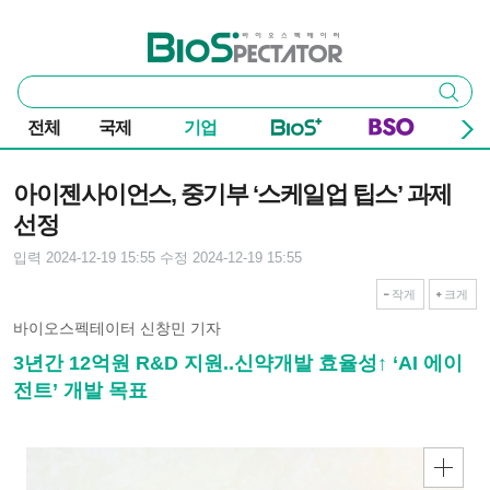
본문 바로가기
주요 메뉴
바이오스펙테이터
통
검색
합
검
전체
국제
기업
색
기사본문
아이젠사이언스, 중기부 ‘스케일업 팁스’ 과제
선정
입력 2024-12-19 15:55
수정 2024-12-19 15:55
작게
크게
바이오스펙테이터 신창민 기자
3년간 12억원 R&D 지원..신약개발 효율성↑ ‘AI 에이
전트’ 개발 목표