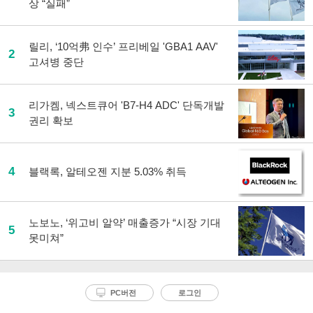
상 “실패”
릴리, ‘10억弗 인수’ 프리베일 'GBA1 AAV'
2
고셔병 중단
리가켐, 넥스트큐어 'B7-H4 ADC' 단독개발
3
권리 확보
4
블랙록, 알테오젠 지분 5.03% 취득
노보노, ‘위고비 알약’ 매출증가 “시장 기대
5
못미쳐”
PC버전
로그인