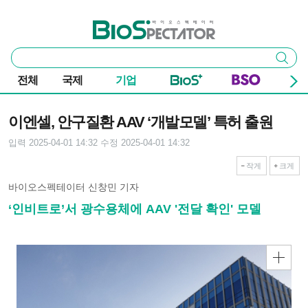
본문 바로가기
주요 메뉴
바이오스펙테이터
통
검색
합
검
전체
국제
기업
색
기사본문
이엔셀, 안구질환 AAV ‘개발모델’ 특허 출원
입력 2025-04-01 14:32
수정 2025-04-01 14:32
작게
크게
바이오스펙테이터 신창민 기자
‘인비트로’서 광수용체에 AAV '전달 확인' 모델