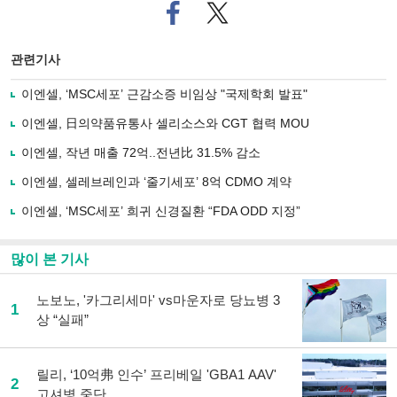
페
트위
이
터로
스
기사
북
공유
관련기사
으
하기
로
이엔셀, ‘MSC세포’ 근감소증 비임상 "국제학회 발표"
기
사
이엔셀, 日의약품유통사 셀리소스와 CGT 협력 MOU
공
유
이엔셀, 작년 매출 72억..전년比 31.5% 감소
하
이엔셀, 셀레브레인과 ‘줄기세포’ 8억 CDMO 계약
기
이엔셀, ‘MSC세포’ 희귀 신경질환 “FDA ODD 지정”
많이 본 기사
노보노, '카그리세마' vs마운자로 당뇨병 3
1
상 “실패”
릴리, ‘10억弗 인수’ 프리베일 'GBA1 AAV'
2
고셔병 중단