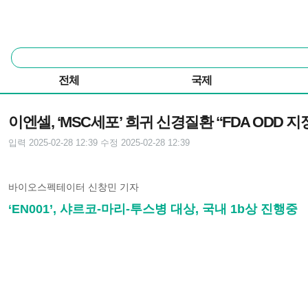
본문 바로가기
주요 메뉴
통
합
검
전체
국제
색
기사본문
이엔셀, ‘MSC세포’ 희귀 신경질환 “FDA ODD 지
입력 2025-02-28 12:39
수정 2025-02-28 12:39
바이오스펙테이터 신창민 기자
‘EN001’, 샤르코-마리-투스병 대상, 국내 1b상 진행중