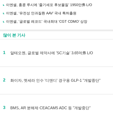
이엔셀, 홍콩 루시에 ‘줄기세포 후보물질’ 1950만弗 L/O
이엔셀, ‘유전성 안과질환 AAV’ 국내 특허출원
이엔셀, '글로벌 레코드' 국내최대 ‘CGT CDMO’ 상장
많이 본 기사
1
알테오젠, 글로벌 제약사에 'SC기술' 3.65억弗 L/O
2
화이자, 멧세라 인수 '디앤디' 경구용 GLP-1 "개발중단"
3
BMS, AR 분해제·CEACAM5 ADC 등 "개발중단"