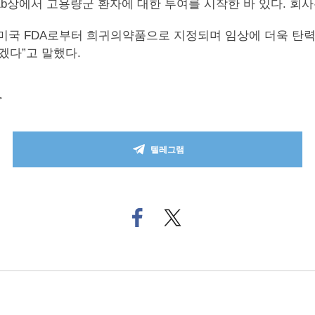
상1b상에서 고용량군 환자에 대한 투여를 시작한 바 있다. 회
 미국 FDA로부터 희귀의약품으로 지정되며 임상에 더욱 탄력
겠다”고 말했다.
>
텔레그램
페
트위
이
터로
스
기사
북
공유
으
하기
로
기
사