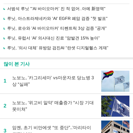
으
하기
로
서범석 루닛 "‘AI 바이오마커’ 진 적 없어..아예 新영역"
기
사
루닛, 아스트라제네카와 'AI' EGFR 폐암 검증 "첫 발표"
공
유
루닛, 로슈와 'AI 바이오마커' 티쎈트릭 3상 검증 "공개"
하
루닛, 유럽서 ‘AI’ 의사대신 진료 “암발견 15% 높아”
기
루닛, ‘의사 대체’ 유방암 검진AI “란셋 디지털헬스 게재”
많이 본 기사
노보노, '카그리세마' vs마운자로 당뇨병 3
1
상 “실패”
노보노, ‘위고비 알약’ 매출증가 “시장 기대
2
못미쳐”
암젠, 초기 비만에셋 “또 중단”..'마리타이
3