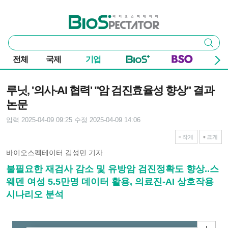
본문 바로가기
주요 메뉴
바이오스펙테이터
통
검색
합
검
전체
국제
기업
색
기사본문
루닛, '의사-AI 협력' "암 검진효율성 향상" 결과
논문
입력 2025-04-09 09:25
수정 2025-04-09 14:06
작게
크게
바이오스펙테이터 김성민 기자
불필요한 재검사 감소 및 유방암 검진정확도 향상..스
웨덴 여성 5.5만명 데이터 활용, 의료진-AI 상호작용
시나리오 분석