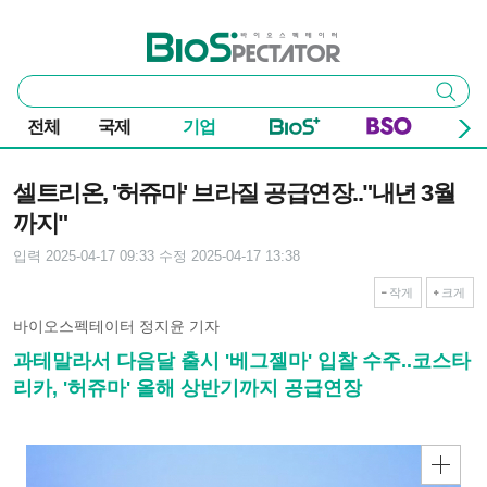
본문 바로가기
주요 메뉴
바이오스펙테이터
통
검색
합
검
전체
국제
기업
색
기사본문
셀트리온, '허쥬마' 브라질 공급연장.."내년 3월
까지"
입력 2025-04-17 09:33
수정 2025-04-17 13:38
작게
크게
바이오스펙테이터 정지윤 기자
과테말라서 다음달 출시 '베그젤마' 입찰 수주..코스타
리카, '허쥬마' 올해 상반기까지 공급연장