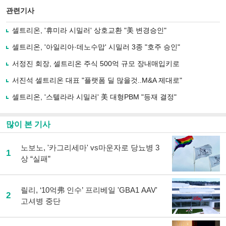
북
공유
관련기사
으
하기
로
셀트리온, '휴미라 시밀러' 상호교환 "美 변경승인"
기
사
셀트리온, '아일리아·데노수맙' 시밀러 3종 "호주 승인"
공
유
서정진 회장, 셀트리온 주식 500억 규모 장내매입키로
하
서진석 셀트리온 대표 "플랫폼 딜 많을것..M&A 제대로"
기
셀트리온, '스텔라라 시밀러' 美 대형PBM "등재 결정"
많이 본 기사
노보노, '카그리세마' vs마운자로 당뇨병 3
1
상 “실패”
릴리, ‘10억弗 인수’ 프리베일 'GBA1 AAV'
2
고셔병 중단