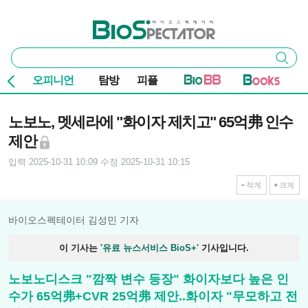
본문 바로가기
주요 메뉴
바이오스펙테이터
통
검색
합
검
오피니언
탐방
피플
색
기사본문
노보노, 멧세라에 "화이자 제치고" 65억弗 인수
제안
입력 2025-10-31 10:09
수정 2025-10-31 10:15
작게
크게
바이오스펙테이터 김성민 기자
이 기사는
'유료 뉴스서비스 BioS+'
기사입니다.
노보노디스크 "깜짝 변수 등장" 화이자보다 높은 인
수가 65억弗+CVR 25억弗 제안..화이자 "무모하고 전