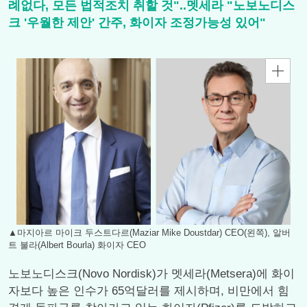
례없다, 모든 법적조치 취할 것"..멧세라 "노보노디스
크 '우월한 제안' 간주, 화이자 조정가능성 있어"
▲마지아르 마이크 두스트다르(Maziar Mike Doustdar) CEO(왼쪽), 알버
트 불라(Albert Bourla) 화이자 CEO
노보노디스크(Novo Nordisk)가 멧세라(Metsera)에 화이
자보다 높은 인수가 65억달러를 제시하며, 비만에서 힘