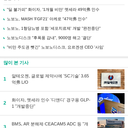
으
하기
로
"딜 불가피" 화이자, '1개월 비만' 멧세라 49억弗 인수
기
사
노보노, MASH 'FGF21' 아케로 "47억弗 인수"
공
유
노보노, 1형당뇨병 포함 '세포치료제' 개발 "완전중단"
하
노보노디스크 "후폭풍 감내", 9000명 해고 '결단'
기
"비만 주도권 뺏긴" 노보노디스크, 요르겐센 CEO '사임'
많이 본 기사
알테오젠, 글로벌 제약사에 'SC기술' 3.65
1
억弗 L/O
화이자, 멧세라 인수 '디앤디' 경구용 GLP-
2
1 "개발중단"
BMS, AR 분해제·CEACAM5 ADC 등 "개
3