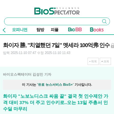
본문 바로가기
주요 메뉴
바이오스펙테이터
통
검색
합
검
오피니언
탐방
피플
색
기사본문
화이자 勝, "치열했던 7일" 멧세라 100억弗 인수
입력 2025-11-10 07:47
수정 2025-11-10 11:43
작게
크게
바이오스펙테이터 김성민 기자
이 기사는
'유료 뉴스서비스 BioS+'
기사입니다.
화이자 "노보노디스크 싸움 끝" 결국 첫 인수제안 가
격 대비 37% 더 주고 인수키로..오는 13일 주총서 인
수딜 마무리