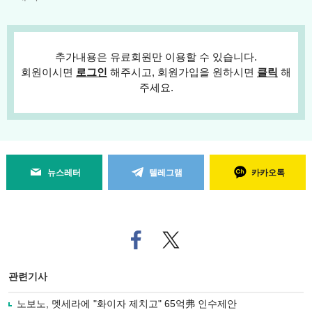
추가내용은 유료회원만 이용할 수 있습니다.
회원이시면
로그인
해주시고, 회원가입을 원하시면
클릭
해
주세요.
뉴스레터
텔레그램
카카오톡
페
트위
이
터로
스
기사
북
공유
관련기사
으
하기
로
노보노, 멧세라에 "화이자 제치고" 65억弗 인수제안
기