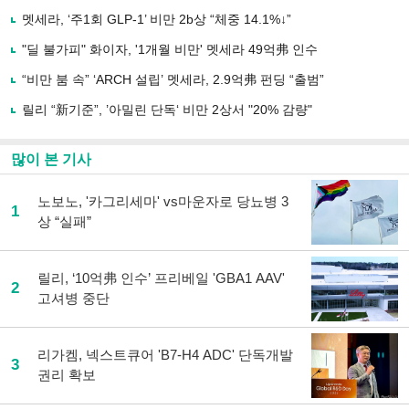
사
멧세라, ‘주1회 GLP-1’ 비만 2b상 “체중 14.1%↓”
공
유
"딜 불가피" 화이자, '1개월 비만' 멧세라 49억弗 인수
하
“비만 붐 속” ‘ARCH 설립’ 멧세라, 2.9억弗 펀딩 “출범”
기
릴리 “新기준”, ’아밀린 단독‘ 비만 2상서 "20% 감량"
많이 본 기사
노보노, '카그리세마' vs마운자로 당뇨병 3
1
상 “실패”
릴리, ‘10억弗 인수’ 프리베일 'GBA1 AAV'
2
고셔병 중단
리가켐, 넥스트큐어 'B7-H4 ADC' 단독개발
3
권리 확보