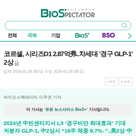
본문 바로가기
주요 메뉴
바이오스펙테이터
통
검색
합
검
전체
국제
기업
색
기사본문
코르셀, 시리즈D1 2.87억弗..차세대 ’경구 GLP-1’
2상
입력 2026-01-26 09:52
수정 2026-01-26 09:52
작게
크게
바이오스펙테이터 이주연 기자
이 기사는
'유료 뉴스서비스 BioS+'
기사입니다.
2024년 中빈센티지서 L/I ‘경구비만 최대효과’ 기대
저분자 GLP-1, 中2상서 “16주 체중 9.7%↓”..美2상·中