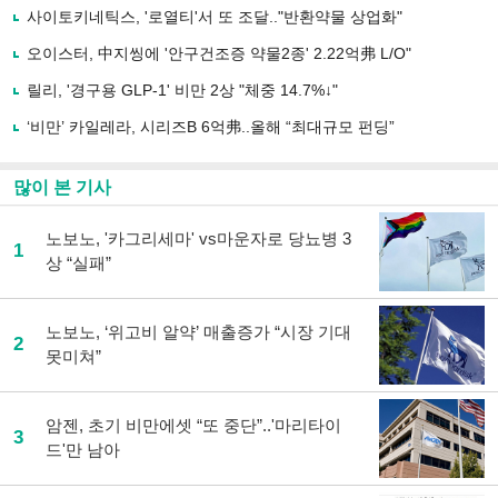
사
사이토키네틱스, '로열티'서 또 조달.."반환약물 상업화"
공
유
오이스터, 中지씽에 '안구건조증 약물2종' 2.22억弗 L/O"
하
릴리, '경구용 GLP-1' 비만 2상 "체중 14.7%↓"
기
‘비만’ 카일레라, 시리즈B 6억弗..올해 “최대규모 펀딩”
많이 본 기사
노보노, '카그리세마' vs마운자로 당뇨병 3
1
상 “실패”
노보노, ‘위고비 알약’ 매출증가 “시장 기대
2
못미쳐”
암젠, 초기 비만에셋 “또 중단”..'마리타이
3
드'만 남아