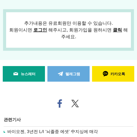
추가내용은 유료회원만 이용할 수 있습니다.
회원이시면
로그인
해주시고, 회원가입을 원하시면
클릭
해
주세요.
뉴스레터
텔레그램
카카오톡
페
트위
이
터로
스
기사
북
공유
관련기사
으
하기
로
바이오젠, 3년전 L/I ‘뇌졸중 에셋’ 中지싱에 매각
기