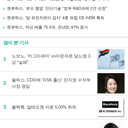
공
유
젠큐릭스, ‘로슈 협업’ 진단기술 "정부 R&D과제 2건 선정"
하
젠큐릭스, '암 유전자변이 검사' 4종 유럽 CE-IVDR 획득
기
젠큐릭스, 작년 매출 75.5억..전년比 47% 증가
많이 본 기사
노보노, '카그리세마' vs마운자로 당뇨병 3
1
상 “실패”
올릭스, CDO에 'GSK 출신' 민지영 수석부
2
사장 영입
3
블랙록, 알테오젠 지분 5.03% 취득