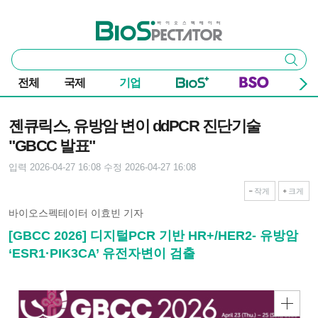
본문 바로가기
주요 메뉴
바이오스펙테이터
통
검색
합
검
전체
국제
기업
색
기사본문
젠큐릭스, 유방암 변이 ddPCR 진단기술
"GBCC 발표"
입력 2026-04-27 16:08
수정 2026-04-27 16:08
작게
크게
바이오스펙테이터 이효빈 기자
[GBCC 2026] 디지털PCR 기반 HR+/HER2- 유방암
‘ESR1·PIK3CA’ 유전자변이 검출