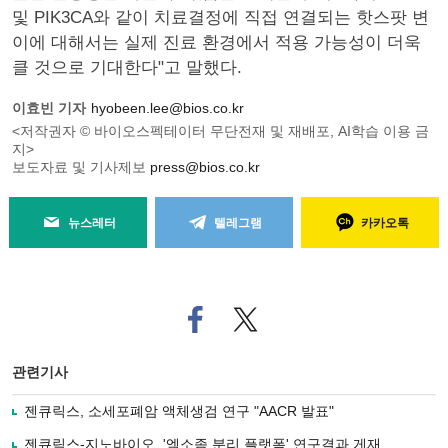
및 PIK3CA와 같이 치료결정에 직접 연결되는 핫스팟 변
이에 대해서는 실제 진료 환경에서 적용 가능성이 더욱
클 것으로 기대한다"고 말했다.
이효빈 기자
hyobeen.lee@bios.co.kr
<저작권자 © 바이오스펙테이터 무단전재 및 재배포, AI학습 이용 금
지>
보도자료 및 기사제보
press@bios.co.kr
뉴스레터
텔레그램
카카오톡
페
트위
이
터로
스
기사
북
공유
관련기사
으
하기
로
젠큐릭스, 소세포폐암 액체생검 연구 "AACR 발표"
기
사
젠큐릭스-지노바이오, '엑소좀 분리 플랫폼' 연구결과 게재