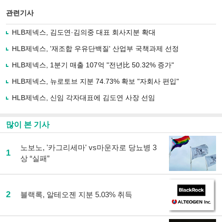
스
기사
북
공유
관련기사
으
하기
로
HLB제넥스, 김도연·김의중 대표 회사지분 확대
기
사
HLB제넥스, '재조합 우유단백질' 산업부 국책과제 선정
공
유
HLB제넥스, 1분기 매출 107억 "전년比 50.32% 증가"
하
HLB제넥스, 뉴로토브 지분 74.73% 확보 "자회사 편입"
기
HLB제넥스, 신임 각자대표에 김도연 사장 선임
많이 본 기사
노보노, '카그리세마' vs마운자로 당뇨병 3
1
상 “실패”
2
블랙록, 알테오젠 지분 5.03% 취득