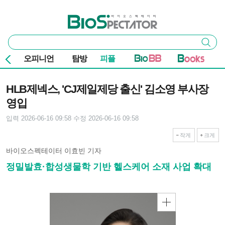
본문 바로가기
주요 메뉴
바이오스펙테이터
통
검색
합
검
오피니언
탐방
피플
색
기사본문
HLB제넥스, 'CJ제일제당 출신' 김소영 부사장
영입
입력 2026-06-16 09:58
수정 2026-06-16 09:58
작게
크게
바이오스펙테이터 이효빈 기자
정밀발효·합성생물학 기반 헬스케어 소재 사업 확대