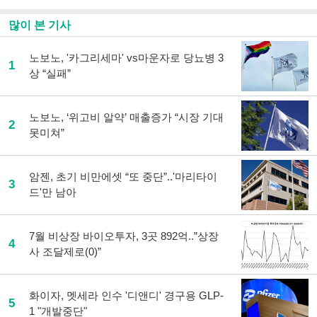
많이 본 기사
노보노, '카그리세마' vs마운자로 당뇨병 3
1
상 “실패”
노보노, ‘위고비 알약’ 매출증가 “시장 기대
2
못미쳐”
암젠, 초기 비만에셋 “또 중단”..'마리타이
3
드'만 남아
7월 비상장 바이오투자, 3곳 892억..”상장
4
사 조달제로(0)”
화이자, 멧세라 인수 '디앤디' 경구용 GLP-
5
1 "개발중단"