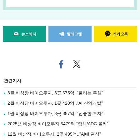
뉴스레터
텔레그램
카카오톡
페
트위
이
터로
스
기사
북
공유
관련기사
으
하기
로
3월 비상장 바이오투자, 3곳 675억.."풀리는 투심"
기
사
2월 비상장 바이오투자, 1곳 420억.."AI 신약개발"
공
유
1월 비상장 바이오투자, 3곳 387억..”신중한 투자”
하
2025년 비상장 바이오투자 5479억 “항체/ADC 몰려”
기
12월 비상장 바이오투자, 2곳 495억.."AI에 관심"