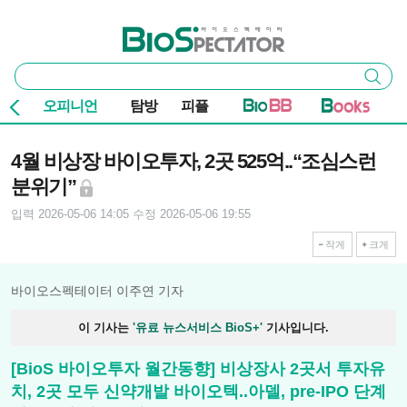
본문 바로가기
주요 메뉴
바이오스펙테이터
통
검색
합
검
오피니언
탐방
피플
색
기사본문
4월 비상장 바이오투자, 2곳 525억..“조심스런
분위기”
입력 2026-05-06 14:05
수정 2026-05-06 19:55
작게
크게
바이오스펙테이터 이주연 기자
이 기사는
'유료 뉴스서비스 BioS+'
기사입니다.
[BioS 바이오투자 월간동향] 비상장사 2곳서 투자유
치, 2곳 모두 신약개발 바이오텍..아델, pre-IPO 단계