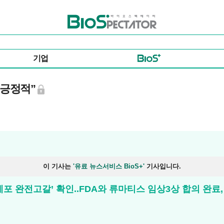
바이오스펙테이터
기업
“긍정적”
이 기사는
'유료 뉴스서비스 BioS+'
기사입니다.
 ‘B세포 완전고갈’ 확인..FDA와 류마티스 임상3상 합의 