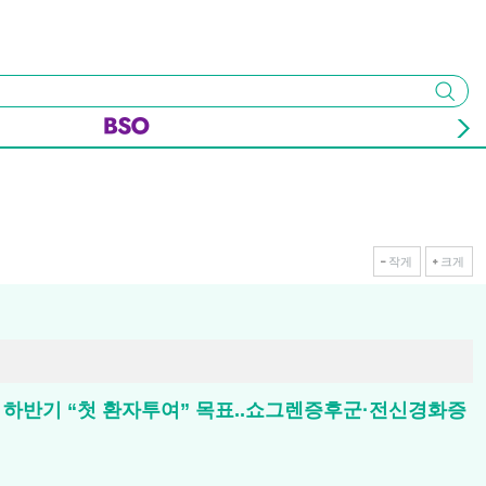
검색
작게
크게
완료, 하반기 “첫 환자투여” 목표..쇼그렌증후군·전신경화증