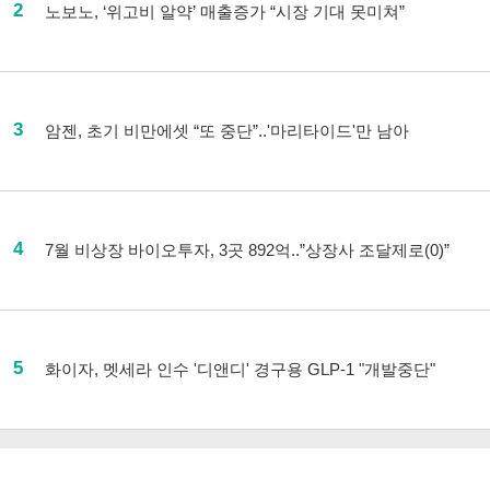
2
노보노, ‘위고비 알약’ 매출증가 “시장 기대 못미쳐”
3
암젠, 초기 비만에셋 “또 중단”..'마리타이드'만 남아
4
7월 비상장 바이오투자, 3곳 892억..”상장사 조달제로(0)”
5
화이자, 멧세라 인수 '디앤디' 경구용 GLP-1 "개발중단"