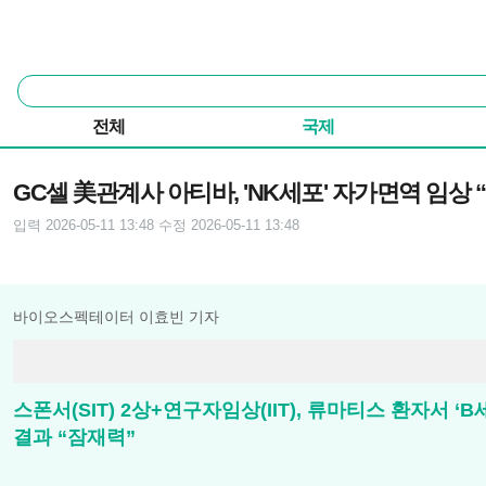
본문 바로가기
주요 메뉴
통
합
검
전체
국제
색
기사본문
GC셀 美관계사 아티바, 'NK세포' 자가면역 임상 
입력 2026-05-11 13:48
수정 2026-05-11 13:48
바이오스펙테이터 이효빈 기자
스폰서(SIT) 2상+연구자임상(IIT), 류마티스 환자서
결과 “잠재력”