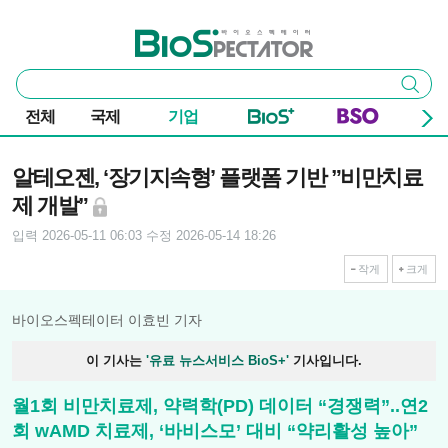
본문 바로가기
주요 메뉴
바이오스펙테이터
통
검색
합
검
전체
국제
기업
색
기사본문
알테오젠, ‘장기지속형’ 플랫폼 기반 ”비만치료
제 개발”
입력 2026-05-11 06:03
수정 2026-05-14 18:26
작게
크게
바이오스펙테이터 이효빈 기자
이 기사는
'유료 뉴스서비스 BioS+'
기사입니다.
월1회 비만치료제, 약력학(PD) 데이터 “경쟁력”..연2
회 wAMD 치료제, ‘바비스모’ 대비 “약리활성 높아”