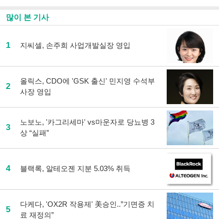
많이 본 기사
1
지씨셀, 손주희 사업개발실장 영입
올릭스, CDO에 'GSK 출신' 민지영 수석부
2
사장 영입
노보노, '카그리세마' vs마운자로 당뇨병 3
3
상 “실패”
4
블랙록, 알테오젠 지분 5.03% 취득
다케다, 'OX2R 작용제' 美승인..”기면증 치
5
료 재정의”