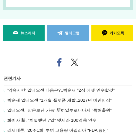
뉴스레터
텔레그램
카카오톡
페
트위
이
터로
스
기사
북
공유
관련기사
으
하기
로
'약속지킨' 알테오젠 다음은?..박순재 "2상 에셋 인수할것"
기
사
박순재 알테오젠 "1개월 플랫폼 개발..2027년 비만임상"
공
유
알테오젠, '상온보관 가능' 新히알루로니다제 "특허출원"
하
화이자 勝, "치열했던 7일" 멧세라 100억弗 인수
기
리제네론, ‘20주1회’ 투여 고용량 아일리아 “FDA 승인”