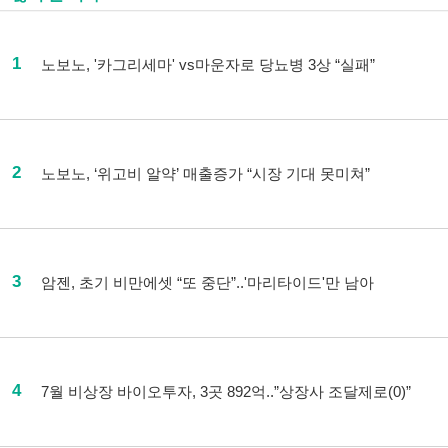
1
노보노, '카그리세마' vs마운자로 당뇨병 3상 “실패”
2
노보노, ‘위고비 알약’ 매출증가 “시장 기대 못미쳐”
3
암젠, 초기 비만에셋 “또 중단”..'마리타이드'만 남아
4
7월 비상장 바이오투자, 3곳 892억..”상장사 조달제로(0)”