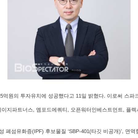
단계로 315억원의 투자유치에 성공했다고 11일 밝혔다. 이로써 
에스제이지파트너스, 엠포드에쿼티, 오픈워터인베스트먼트, 플
화증(IPF) 후보물질 ‘SBP-401(타깃 비공개)’, 면역항