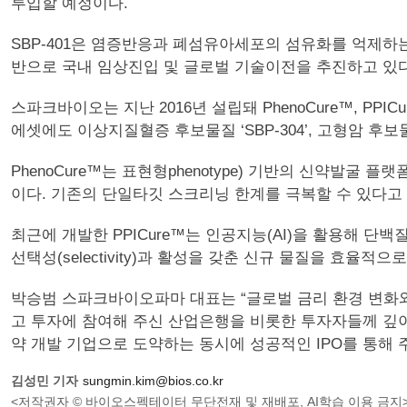
투입할 예정이다.
SBP-401은 염증반응과 폐섬유아세포의 섬유화를 억제하
반으로 국내 임상진입 및 글로벌 기술이전을 추진하고 있다
스파크바이오는 지난 2016년 설립돼 PhenoCure™,
에셋에도 이상지질혈증 후보물질 ‘SBP-304’, 고형암 후보물
PhenoCure™는 표현형phenotype) 기반의 신약발굴 플
이다. 기존의 단일타깃 스크리닝 한계를 극복할 수 있다고
최근에 개발한 PPICure™는 인공지능(AI)을 활용해 
선택성(selectivity)과 활성을 갖춘 신규 물질을 효율
박승범 스파크바이오파마 대표는 “글로벌 금리 환경 변화와
고 투자에 참여해 주신 산업은행을 비롯한 투자자들께 깊이
약 개발 기업으로 도약하는 동시에 성공적인 IPO를 통해
김성민 기자
sungmin.kim@bios.co.kr
<저작권자 © 바이오스펙테이터 무단전재 및 재배포, AI학습 이용 금지