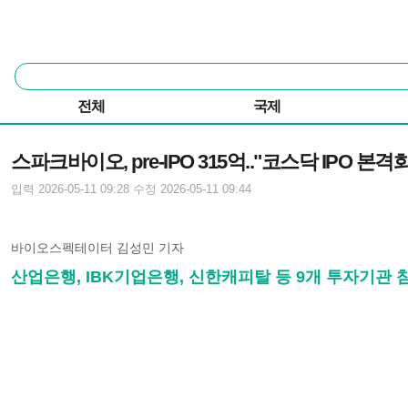
본문 바로가기
주요 메뉴
통
합
검
전체
국제
색
기사본문
스파크바이오, pre-IPO 315억.."코스닥 IPO 본격화
입력 2026-05-11 09:28
수정 2026-05-11 09:44
바이오스펙테이터 김성민 기자
산업은행, IBK기업은행, 신한캐피탈 등 9개 투자기관 참여.