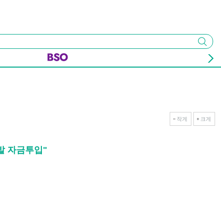
검색
작게
크게
개발 자금투입"