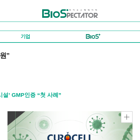
바이오스펙테이터
기업
원”
설’ GMP인증 “첫 사례”