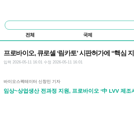
본문 바로가기
주요 메뉴
통
합
검
전체
국제
색
기사본문
프로바이오, 큐로셀 ‘림카토’ 시판허가에 “핵심 지
입력 2026-05-11 16:01
수정 2026-05-11 16:01
바이오스펙테이터 신창민 기자
임상~상업생산 전과정 지원, 프로바이오 ‘中 LVV 제조시