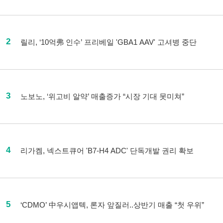
2
릴리, ‘10억弗 인수’ 프리베일 'GBA1 AAV' 고셔병 중단
3
노보노, ‘위고비 알약’ 매출증가 “시장 기대 못미쳐”
4
리가켐, 넥스트큐어 'B7-H4 ADC' 단독개발 권리 확보
5
‘CDMO’ 中우시앱텍, 론자 앞질러..상반기 매출 “첫 우위”