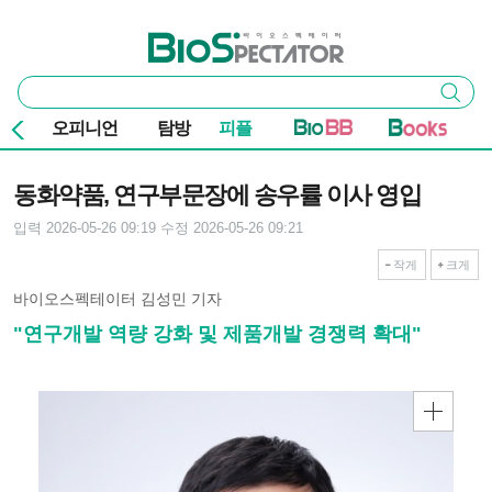
본문 바로가기
주요 메뉴
바이오스펙테이터
통
검색
합
검
오피니언
탐방
피플
색
기사본문
동화약품, 연구부문장에 송우률 이사 영입
입력 2026-05-26 09:19
수정 2026-05-26 09:21
작게
크게
바이오스펙테이터 김성민 기자
"연구개발 역량 강화 및 제품개발 경쟁력 확대"