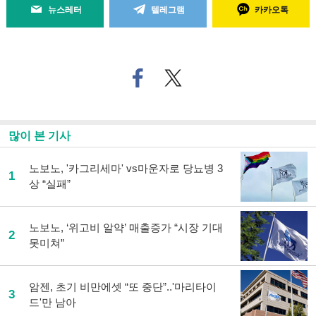
뉴스레터
텔레그램
카카오톡
페
트위
이
터로
스
기사
북
공유
으
하기
많이 본 기사
로
기
사
노보노, '카그리세마' vs마운자로 당뇨병 3
1
공
상 “실패”
유
하
기
노보노, ‘위고비 알약’ 매출증가 “시장 기대
2
못미쳐”
암젠, 초기 비만에셋 “또 중단”..'마리타이
3
드'만 남아