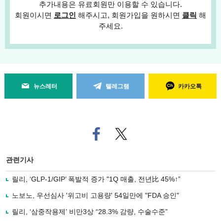
추가내용은 유료회원만 이용할 수 있습니다.
회원이시면
로그인
해주시고, 회원가입을 원하시면
클릭
해
주세요.
뉴스레터
텔레그램
카카오톡
페
트위
이
터로
스
기사
북
공유
관련기사
으
하기
로
릴리, ‘GLP-1/GIP’ 폭발적 증가 "1Q 매출, 전년比 45%↑”
기
사
노보노, 우선심사 '위고비 고용량' 54일만에 "FDA 승인"
공
유
릴리, ‘삼중작용제’ 비만3상 “28.3% 감량, 수술수준”
하