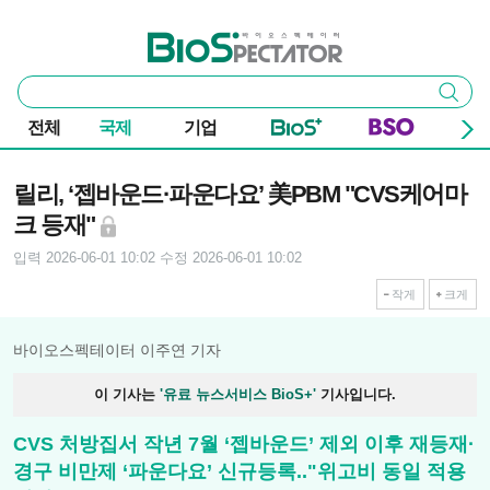
본문 바로가기
주요 메뉴
바이오스펙테이터
통
검색
합
검
전체
국제
기업
색
기사본문
릴리, ‘젭바운드·파운다요’ 美PBM "CVS케어마
크 등재"
입력 2026-06-01 10:02
수정 2026-06-01 10:02
작게
크게
바이오스펙테이터 이주연 기자
이 기사는
'유료 뉴스서비스 BioS+'
기사입니다.
CVS 처방집서 작년 7월 ‘젭바운드’ 제외 이후 재등재·
경구 비만제 ‘파운다요’ 신규등록.."위고비 동일 적용