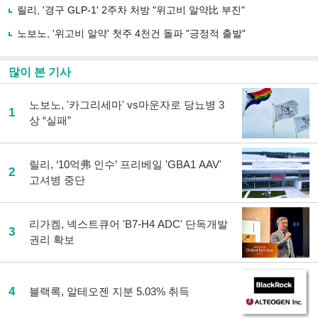
릴리, '경구 GLP-1' 2주차 처방 "위고비 알약比 부진"
기
노보노, '위고비 알약' 첫주 4천건 돌파 "긍정적 출발"
많이 본 기사
노보노, '카그리세마' vs마운자로 당뇨병 3
1
상 “실패”
릴리, ‘10억弗 인수’ 프리베일 'GBA1 AAV'
2
고셔병 중단
리가켐, 넥스트큐어 'B7-H4 ADC' 단독개발
3
권리 확보
4
블랙록, 알테오젠 지분 5.03% 취득