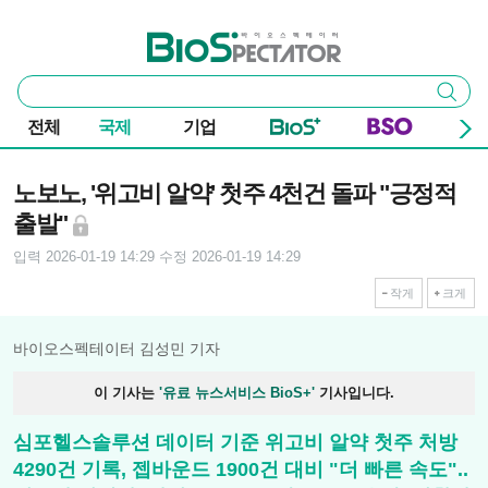
본문 바로가기
주요 메뉴
바이오스펙테이터
통
검색
합
검
전체
국제
기업
색
기사본문
노보노, '위고비 알약' 첫주 4천건 돌파 "긍정적
출발"
입력 2026-01-19 14:29
수정 2026-01-19 14:29
작게
크게
바이오스펙테이터 김성민 기자
이 기사는
'유료 뉴스서비스 BioS+'
기사입니다.
심포헬스솔루션 데이터 기준 위고비 알약 첫주 처방
4290건 기록, 젭바운드 1900건 대비 "더 빠른 속도"..