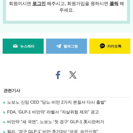
회원이시면
로그인
해주시고, 회원가입을 원하시면
클릭
해
주세요.
뉴스레터
텔레그램
카카오톡
페
트위
이
터로
스
기사
북
공유
관련기사
으
하기
로
노보노 신임 CEO "당뇨·비만 2가지 본질서 다시 출발"
기
사
FDA, ‘GLP-1 비만약’ 라벨서 “자살위험 제외” 권고
공
유
비만약 "새 국면", 노보노 '첫 경구' GLP-1 美시판허가
하
릴리, '경구 GLP-1' 비만 추가3상 “성공, 승인신청”
기