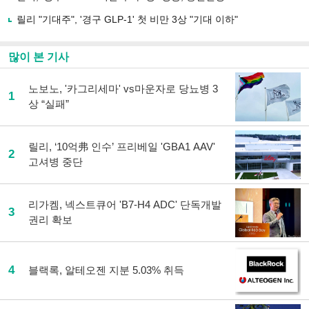
릴리 "기대주", '경구 GLP-1' 첫 비만 3상 "기대 이하"
많이 본 기사
노보노, '카그리세마' vs마운자로 당뇨병 3
1
상 “실패”
릴리, ‘10억弗 인수’ 프리베일 'GBA1 AAV'
2
고셔병 중단
리가켐, 넥스트큐어 'B7-H4 ADC' 단독개발
3
권리 확보
4
블랙록, 알테오젠 지분 5.03% 취득