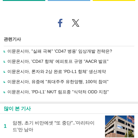
페
트위
이
터로
스
기사
북
공유
관련기사
으
하기
로
이뮨온시아, "실패 극복" 'CD47 병용' 임상개발 전략은?
기
사
이뮨온시아, 'CD47 항체' 에피토프 규명 "AACR 발표"
공
유
이뮨온시아, 론자와 2상 완료 'PD-L1 항체' 생산계약
하
이뮨온시아, 유증에 "최대주주 유한양행, 100억 참여"
기
이뮨온시아, 'PD-L1' NK/T 림프종 "식약처 ODD 지정"
많이 본 기사
암젠, 초기 비만에셋 “또 중단”..'마리타이
1
드'만 남아