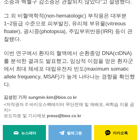
소증과 백혈구 감소증은 관찰되지 않았다”고 설명했다.
그 외 비혈액학적(non-hematologic) 부작용은 대부분
1~2등급 수준으로 피부발진, 유리체 부유물(vitreous
floater), 광시증(photopsia), 주입부위반응(IRR) 등이 관
찰됐다.
이번 연구에서 환자의 혈액에서 순환종양 DNA(ctDNA)
를 분석한 결과도 발표했고, 임상적 이점을 얻은 환자군
에서 최대 체세포 대립유전자 빈도(maximum somatic
allele frequency, MSAF)가 높게 나타나는 경향을 확인했
다.
김성민 기자
sungmin.kim@bios.co.kr
<저작권자 © 바이오스펙테이터 무단전재 및 재배포, AI학습 이용 금
지>
보도자료 및 기사제보
press@bios.co.kr
뉴스레터
텔레그램
카카오톡