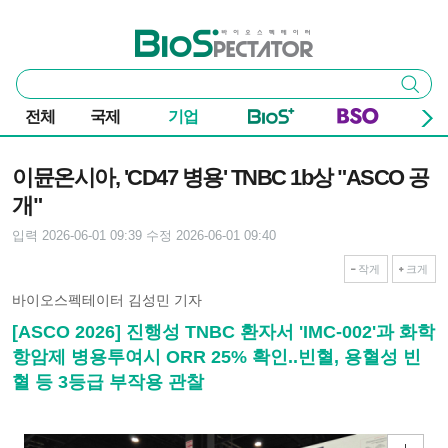
본문 바로가기
주요 메뉴
바이오스펙테이터
통
검색
합
검
전체
국제
기업
색
기사본문
이뮨온시아, 'CD47 병용' TNBC 1b상 "ASCO 공
개"
입력 2026-06-01 09:39
수정 2026-06-01 09:40
작게
크게
바이오스펙테이터 김성민 기자
[ASCO 2026] 진행성 TNBC 환자서 'IMC-002'과 화학
항암제 병용투여시 ORR 25% 확인..빈혈, 용혈성 빈
혈 등 3등급 부작용 관찰