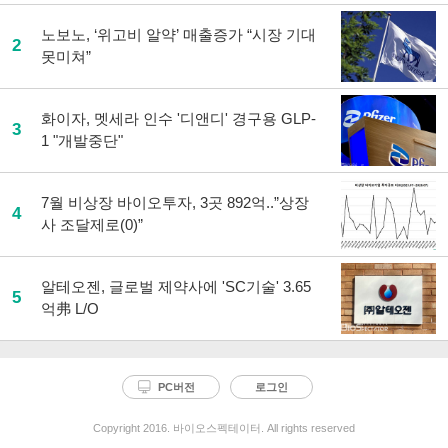
노보노, ‘위고비 알약’ 매출증가 “시장 기대
2
못미쳐”
화이자, 멧세라 인수 '디앤디' 경구용 GLP-
3
1 "개발중단"
7월 비상장 바이오투자, 3곳 892억..”상장
4
사 조달제로(0)”
알테오젠, 글로벌 제약사에 'SC기술' 3.65
5
억弗 L/O
PC버전
로그인
Copyright 2016. 바이오스펙테이터. All rights reserved