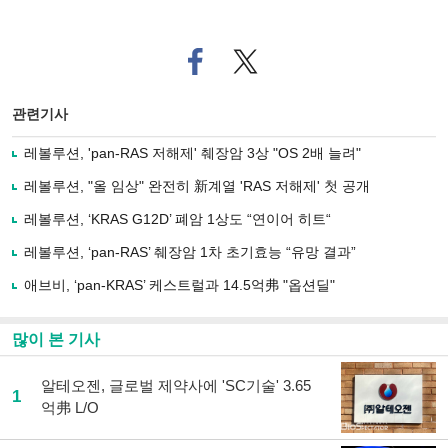
페
트위
이
터로
스
기사
북
공유
관련기사
으
하기
로
레볼루션, 'pan-RAS 저해제' 췌장암 3상 "OS 2배 늘려"
기
사
레볼루션, "올 임상" 완전히 新계열 'RAS 저해제' 첫 공개
공
유
레볼루션, ‘KRAS G12D’ 폐암 1상도 “연이어 히트“
하
레볼루션, ‘pan-RAS’ 췌장암 1차 초기효능 “유망 결과”
기
애브비, ‘pan-KRAS’ 케스트럴과 14.5억弗 "옵션딜"
많이 본 기사
알테오젠, 글로벌 제약사에 'SC기술' 3.65
1
억弗 L/O