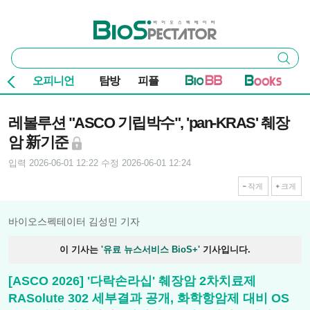
본문 바로가기
주요 메뉴
바이오스펙테이터
통
검색
합
검
오피니언
탐방
피플
색
기사본문
레볼루션 "ASCO 기립박수", 'pan-KRAS' 췌장
암 新기준
입력 2026-06-01 12:22
수정 2026-06-01 12:24
작게
크게
바이오스펙테이터 김성민 기자
이 기사는
'유료 뉴스서비스 BioS+'
기사입니다.
[ASCO 2026] '다락손라십' 췌장암 2차치료제
RASolute 302 세부결과 공개, 화학항암제 대비 OS