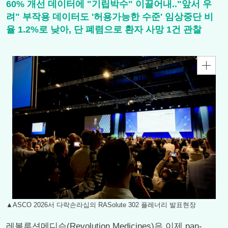
60% 개선 데이터에 "기립박수" 이끌어내.."앞서 우
려" 부작용 데이터도 '허용가능한 수준' 임상중단 비
율 1.2%로 낮아, 단 폐렴으로 환자 사망 1건 관찰
▲ASCO 2026서 다락손라십의 RASolute 302 플레너리 발표현장
레볼루션메디슨(Revolution Medicines)은 이제 pan-