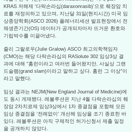
KRAS 저해제 ‘다락손라십(daraxonrasib)’으로 췌장암 치
료를 재정의하고 있으며, 지난달 31일(현지시간) 미국 임
상종양학회(ASCO 2026) 플레너리세션 발표현장에서 전
체생존기간(OS) 데이터가 공개되자마자 뜨거운 환호와
기립박수를 이끌어냈다.
줄리 그랄로우(Julie Gralow) ASCO 최고의학책임자
(CMO)는 해당 다락손라십의 RASolute 302 임상3상 결
과에 대해 “홈런이라고 여러번 들어왔지만, 사실상 그랜
드슬램(grand slam)이라고 말하고 싶다. 홈런 그 이상”이
라고 말했다.
임상 결과는 NEJM(New England Journal of Medicine)에
도 동시 게재됐다. 레볼루션은 지난 4월 다락손라십의 췌
장암 2차치료제 임상3상에서 1차 종결점을 포함해 모든
임상 종결점을 ‘전례없이’ 개선해 임상을 조기 종료한 바
있다. 레볼루션은 아직 구체적인 허가신청서 제출 일정
을 공개하지 않았다.