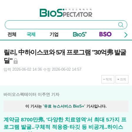
본문 바로가기
주요 메뉴
바이오스펙테이터
통
검색
합
검
전체
국제
기업
색
기사본문
릴리, 中하이스코와 5개 프로그램 "30억弗 발굴
딜"
입력 2026-06-02 14:36
수정 2026-06-02 14:57
작게
크게
바이오스펙테이터 이주연 기자
이 기사는
'유료 뉴스서비스 BioS+'
기사입니다.
계약금 8700만弗, '다양한 치료영역'서 최대 5가지 프
로그램 발굴..구체적 적응증·타깃 등 비공개..하이스