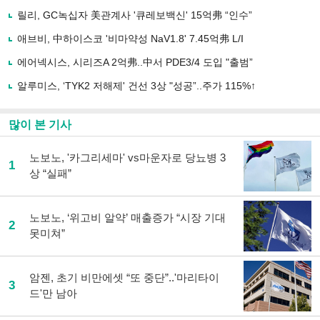
사
릴리, GC녹십자 美관계사 '큐레보백신' 15억弗 “인수”
공
유
애브비, 中하이스코 '비마약성 NaV1.8' 7.45억弗 L/I
하
에어넥시스, 시리즈A 2억弗..中서 PDE3/4 도입 "출범”
기
알루미스, ‘TYK2 저해제' 건선 3상 "성공”..주가 115%↑
많이 본 기사
노보노, '카그리세마' vs마운자로 당뇨병 3
1
상 “실패”
노보노, ‘위고비 알약’ 매출증가 “시장 기대
2
못미쳐”
암젠, 초기 비만에셋 “또 중단”..'마리타이
3
드'만 남아