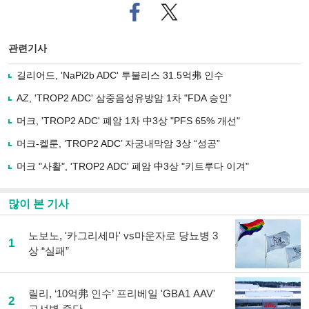
페
트위
이
터로
스
기사
북
공유
관련기사
으
하기
로
길리어드, 'NaPi2b ADC' 투불리스 31.5억弗 인수
기
사
AZ, 'TROP2 ADC' 삼중음성유방암 1차 "FDA 승인”
공
유
머크, 'TROP2 ADC' 폐암 1차 中3상 "PFS 65% 개선"
하
머크-켈룬, ‘TROP2 ADC’ 자궁내막암 3상 “성공”
기
머크 "사활", 'TROP2 ADC' 폐암 中3상 "키트루다 이겨"
많이 본 기사
노보노, '카그리세마' vs마운자로 당뇨병 3
1
상 “실패”
릴리, ‘10억弗 인수’ 프리베일 'GBA1 AAV'
2
고셔병 중단