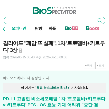
본문 바로가기
주요 메뉴
바이오스펙테이터
통
검색
합
검
오피니언
탐방
피플
색
기사본문
길리어드 "폐암 또 실패", 1차 '트로델비+키트루
다' 3상
입력 2026-06-15 08:48
수정 2026-06-15 09:38
작게
크게
바이오스펙테이터 김성민 기자
이 기사는
'유료 뉴스서비스 BioS+'
기사입니다.
PD-L1 고발현 비소세포폐암 1차 '트로델비+키트루다
vs키트루다' PFS , OS 효능 기대 어려워 "중단 결