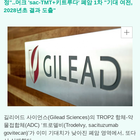
정"..머크 'sac-TMT+키트루다' 폐암 1차 "기대 여전,
2028년초 결과 도출"
길리어드 사이언스(Gilead Sciences)의 TROP2 항체-약
물접합체(ADC) ‘트로델비(Trodelvy, sacituzumab
govitecan)’가 이미 기대치가 낮아진 폐암 영역에서, 또다