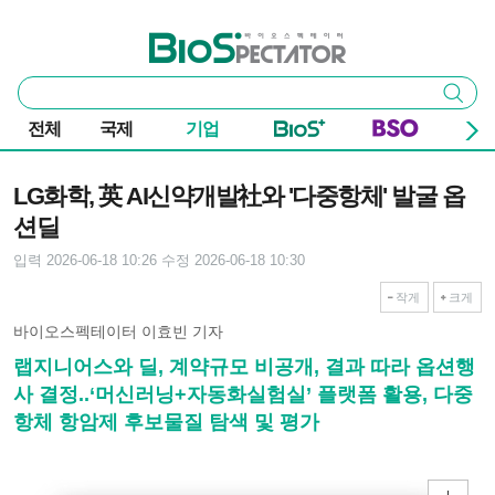
본문 바로가기
주요 메뉴
바이오스펙테이터
통
검색
합
검
전체
국제
기업
색
기사본문
LG화학, 英 AI신약개발社와 '다중항체' 발굴 옵
션딜
입력 2026-06-18 10:26
수정 2026-06-18 10:30
작게
크게
바이오스펙테이터 이효빈 기자
랩지니어스와 딜, 계약규모 비공개, 결과 따라 옵션행
사 결정..‘머신러닝+자동화실험실’ 플랫폼 활용, 다중
항체 항암제 후보물질 탐색 및 평가