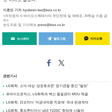
이효빈 기자
hyobeen.lee@bios.co.kr
<저작권자 © 바이오스펙테이터 무단전재 및 재배포, AI학습 이용 금
지>
보도자료 및 기사제보
press@bios.co.kr
뉴스레터
텔레그램
카카오톡
페
트위
이
터로
스
기사
북
공유
관련기사
으
하기
로
LG화학, 소아 대상 '성장호르몬' 장기관찰 중간 "발표"
기
사
유바이오로직스, LG화학과 백신 품질관리 MOU 체결
공
유
LG화학, 日모치다 '자궁내막증 치료제' 국내 판권계약
하
LG화학, 美프론티어서 'p53 Y220C' 항암제 사들여
기