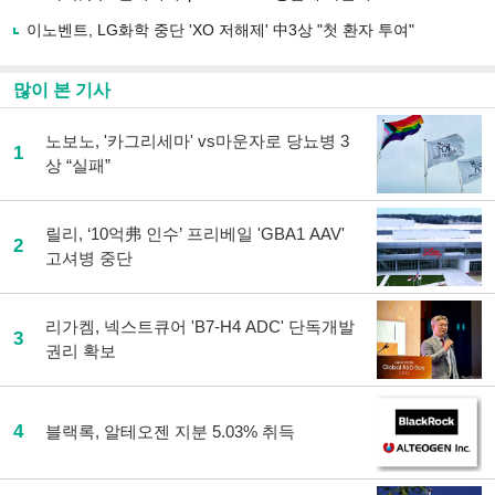
이노벤트, LG화학 중단 'XO 저해제' 中3상 "첫 환자 투여"
많이 본 기사
노보노, '카그리세마' vs마운자로 당뇨병 3
1
상 “실패”
릴리, ‘10억弗 인수’ 프리베일 'GBA1 AAV'
2
고셔병 중단
리가켐, 넥스트큐어 'B7-H4 ADC' 단독개발
3
권리 확보
4
블랙록, 알테오젠 지분 5.03% 취득