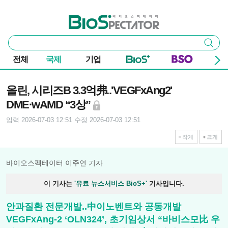
본문 바로가기
주요 메뉴
바이오스펙테이터
통
검색
합
검
전체
국제
기업
색
기사본문
올린, 시리즈B 3.3억弗..'VEGFxAng2'
DME·wAMD “3상”
입력 2026-07-03 12:51
수정 2026-07-03 12:51
작게
크게
바이오스펙테이터 이주연 기자
이 기사는
'유료 뉴스서비스 BioS+'
기사입니다.
안과질환 전문개발..中이노벤트와 공동개발
VEGFxAng-2 ‘OLN324’, 초기임상서 “바비스모比 우