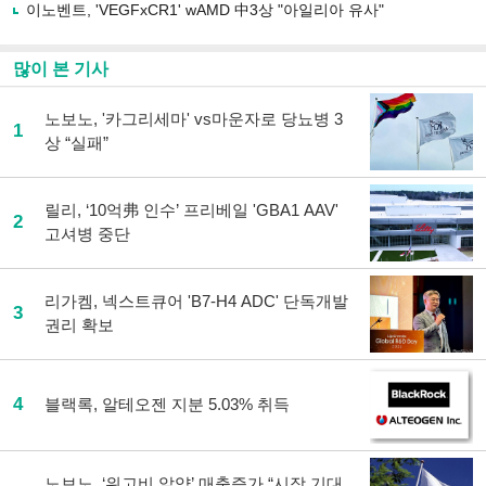
이노벤트, 'VEGFxCR1' wAMD 中3상 "아일리아 유사"
많이 본 기사
노보노, '카그리세마' vs마운자로 당뇨병 3
1
상 “실패”
릴리, ‘10억弗 인수’ 프리베일 'GBA1 AAV'
2
고셔병 중단
리가켐, 넥스트큐어 'B7-H4 ADC' 단독개발
3
권리 확보
4
블랙록, 알테오젠 지분 5.03% 취득
노보노, ‘위고비 알약’ 매출증가 “시장 기대