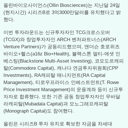
올린바이오사이언스(Ollin Biosciences)는 지난달 24일
(현지시간) 시리즈B로 3억3000만달러를 유치했다고 밝
혔다.
이번 투자라운드는 신규투자자인 TCG크로스오버
(TCGX)와 창업투자자인 ARCH 벤처파트너스(ARCH
Venture Partners)가 공동리드했으며, 앤더슨 호로위츠
바이오+헬스(a16z Bio+Health), 블랙스톤 멀티-에셋 인
베스팅(Blackstone Multi-Asset Investing), 코모도르캐피
탈(Commodore Capital), 캐나다 연금투자위원회(CPP
Investments), RA캐피탈 매니지먼트(RA Capital
Management), 티로우프라이스 인베스트먼트(T. Rowe
Price Investment Management)의 운용계좌 등이 신규투
자자로 합류했다. 또한 기존 공동 창업투자자인 무바달
라캐피탈(Mubadala Capital)과 모노그래프캐피탈
(Monograph Capital)도 참여했다.
올린은 시리즈B 투자 유치로 확보한 자금을 차세대