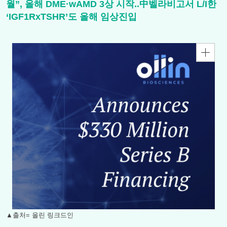
월”, 올해 DME·wAMD 3상 시작..中벨라비고서 L/I한
‘IGF1RxTSHR’도 올해 임상진입
▲출처= 올린 링크드인