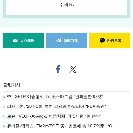
주세요.
뉴스레터
텔레그램
카카오톡
페
트위
이
터로
스
기사
북
공유
관련기사
으
하기
로
中 'IGF1R 이중항체' L/I 美스타트업 "안과질환 타깃"
기
사
리제네론, ‘20주1회’ 투여 고용량 아일리아 “FDA 승인”
공
유
로슈, ‘VEGF-AxAng-2 이중항체’ PFS제형 “美 승인”
하
큐라클-맵틱스, 'Tie2xVEGF' 美메멘토에 총 10.7억弗 L/O
기