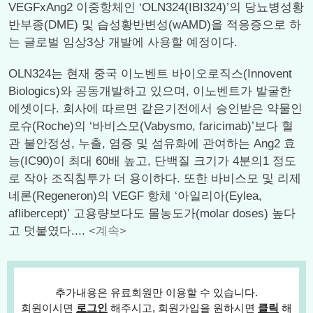
VEGFxAng2 이중항체인 ‘OLN324(IBI324)’의 당뇨병성황
반부종(DME) 및 습성황반변성(wAMD)을 적응증으로 하
는 글로벌 임상3상 개발에 사용할 예정이다.
OLN324는 현재 중국 이노벤트 바이오로직스(Innovent
Biologics)와 공동개발하고 있으며, 이노벤트가 발굴한
에셋이다. 회사에 따르면 같은기전에서 승인받은 약물인
로슈(Roche)의 ‘바비스모(Vabysmo, faricimab)’보다 혈
관 불안정성, 누출, 염증 및 섬유화에 관여하는 Ang2 효
능(IC90)이 최대 60배 높고, 단백질 크기가 4분의1 정도
로 작아 조직침투가 더 용이하다. 또한 바비스모 및 리제
네론(Regeneron)의 VEGF 항체 ‘아일리아(Eylea,
aflibercept)’ 고용량보다도 몰농도가(molar doses) 높다
고 덧붙였다....
<계속>
추가내용은 유료회원만 이용할 수 있습니다.
회원이시면
로그인
해주시고, 회원가입을 원하시면
클릭
해