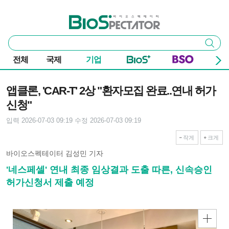
본문 바로가기
주요 메뉴
바이오스펙테이터
통
검색
합
검
전체
국제
기업
색
기사본문
앱클론, 'CAR-T' 2상 "환자모집 완료..연내 허가
신청"
입력 2026-07-03 09:19
수정 2026-07-03 09:19
작게
크게
바이오스펙테이터 김성민 기자
'네스페셀' 연내 최종 임상결과 도출 따른, 신속승인
허가신청서 제출 예정