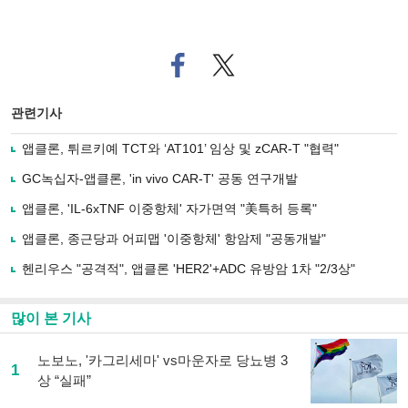
페
트위
이
터로
스
기사
북
공유
관련기사
으
하기
로
앱클론, 튀르키예 TCT와 ‘AT101’ 임상 및 zCAR-T "협력"
기
사
GC녹십자-앱클론, 'in vivo CAR-T' 공동 연구개발
공
유
앱클론, 'IL-6xTNF 이중항체' 자가면역 "美특허 등록"
하
앱클론, 종근당과 어피맵 '이중항체' 항암제 "공동개발"
기
헨리우스 "공격적", 앱클론 'HER2'+ADC 유방암 1차 "2/3상"
많이 본 기사
노보노, '카그리세마' vs마운자로 당뇨병 3
1
상 “실패”