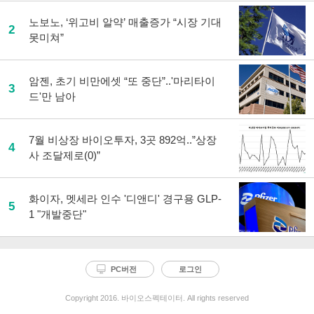
노보노, ‘위고비 알약’ 매출증가 “시장 기대
2
못미쳐”
암젠, 초기 비만에셋 “또 중단”..'마리타이
3
드'만 남아
7월 비상장 바이오투자, 3곳 892억..”상장
4
사 조달제로(0)”
화이자, 멧세라 인수 '디앤디' 경구용 GLP-
5
1 "개발중단"
PC버전
로그인
Copyright 2016. 바이오스펙테이터. All rights reserved