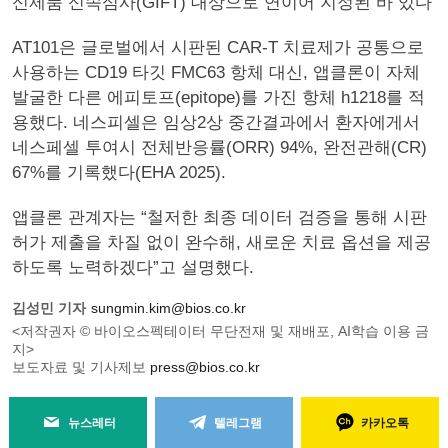
신제품 신속심사(GIFT) 대상으로 연이어 지정된 바 있다
AT101은 글로벌에서 시판된 CAR-T 치료제가 공통으로
사용하는 CD19 타깃 FMC63 항체 대신, 앱클론이 자체
발굴한 다른 에피토프(epitope)를 가진 항체 h1218를 적
용했다. 네스피셀은 임상2상 중간결과에서 환자에게서
네스페셀 투여시 전체반응률(ORR) 94%, 완전관해(CR)
67%를 기록했다(EHA 2025).
앱클론 관계자는 “철저한 최종 데이터 검증을 통해 시판
허가 제출을 차질 없이 완수해, 새로운 치료 옵션을 제공
하도록 노력하겠다”고 설명했다.
김성민 기자
sungmin.kim@bios.co.kr
<저작권자 © 바이오스펙테이터 무단전재 및 재배포, AI학습 이용 금
지>
보도자료 및 기사제보
press@bios.co.kr
뉴스레터
텔레그램
카카오톡