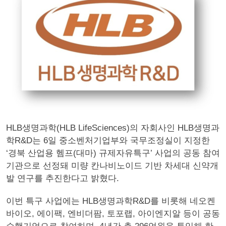
HLB생명과학(HLB LifeSciences)의 자회사인 HLB생명과
학R&D는 6일 중소벤처기업부와 국무조정실이 지정한
‘경북 산업용 헴프(대마) 규제자유특구’ 사업의 공동 참여
기관으로 선정돼 미량 칸나비노이드 기반 차세대 신약개
발 연구를 추진한다고 밝혔다.
이번 특구 사업에는 HLB생명과학R&D를 비롯해 네오켄
바이오, 에이팩, 엔비더팜, 토포랩, 아이엔지알 등이 공동