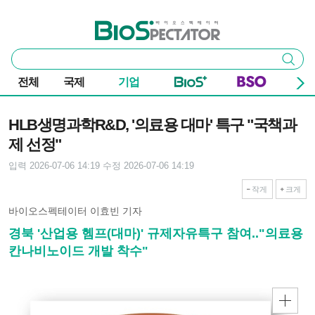
본문 바로가기
주요 메뉴
바이오스펙테이터
통
검색
합
검
전체
국제
기업
색
기사본문
HLB생명과학R&D, '의료용 대마' 특구 "국책과
제 선정"
입력 2026-07-06 14:19
수정 2026-07-06 14:19
작게
크게
바이오스펙테이터 이효빈 기자
경북 '산업용 헴프(대마)' 규제자유특구 참여.."의료용
칸나비노이드 개발 착수"