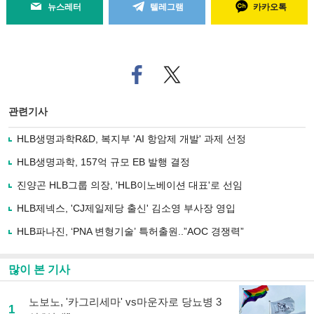
뉴스레터
텔레그램
카카오톡
페
트위
이
터로
스
기사
북
공유
관련기사
으
하기
로
HLB생명과학R&D, 복지부 'AI 항암제 개발' 과제 선정
기
사
HLB생명과학, 157억 규모 EB 발행 결정
공
유
진양곤 HLB그룹 의장, 'HLB이노베이션 대표'로 선임
하
HLB제넥스, 'CJ제일제당 출신' 김소영 부사장 영입
기
HLB파나진, ‘PNA 변형기술’ 특허출원..”AOC 경쟁력”
많이 본 기사
노보노, '카그리세마' vs마운자로 당뇨병 3
1