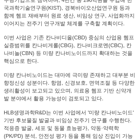
수행기업으로 참여하며, 4년간 총 296억원을 투입해 한
국과학기술연구원(KIST), 경북바이오산업연구원 등과
함께 헴프 재배부터 원료 생산, 비임상 연구, 사업화까지
이어지는 전주기 연구개발 체계를 구축할 계획이다.
이번 사업은 기존 칸나비디올(CBD) 중심의 산업용 헴프
실증범위를 칸나비게롤(CBG), 칸나비크로멘(CBC), 칸
나비놀(CBN) 등 미량 칸나비노이드까지 확대하는 것을
핵심으로 한다.
미량 칸나비노이드는 대마에 극미량 존재하고 대부분 비
향정신성 성분이다. 항염, 신경보호, 면역조절 등 다양한
생리활성이 보고되고 있으며, 의료용 헴프 기반 신약개
발 분야에서 활용 가능성이 검토되고 있다.
HLB생명과학R&D는 이번 사업에서 '미량 칸나비노이드'
기반 후보물질 발굴과 비임상 전주기 연구를 수행한다.
적응증 발굴, 세포 및 동물 효능평가, 약동·약력학
(PK/PD) 분석, 안전성 평가 등을 통해 임상 진입이 가능