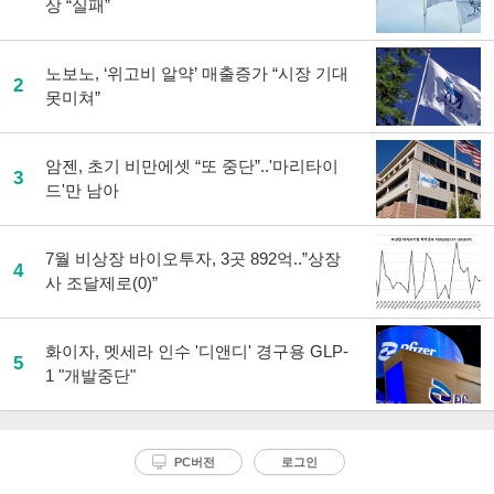
상 “실패”
노보노, ‘위고비 알약’ 매출증가 “시장 기대
2
못미쳐”
암젠, 초기 비만에셋 “또 중단”..'마리타이
3
드'만 남아
7월 비상장 바이오투자, 3곳 892억..”상장
4
사 조달제로(0)”
화이자, 멧세라 인수 '디앤디' 경구용 GLP-
5
1 "개발중단"
PC버전
로그인