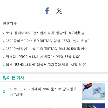
페
트위
이
터로
스
기사
북
공유
관련기사
으
하기
로
로슈, 플레어와도 ‘전사인자 타깃’ 항암제 18.7억弗 딜
기
사
J&J "곧바로", 2nd 'ER RIPTAC' 임상.."ESR1 변이 효능"
공
유
J&J "쏜살같이", 1상 도출 'RIPTAC' 할다 30.5억弗 인수
하
펄크럼, 'PRC2 저해제' 개발중단..“인력 85% 감축”
기
입센, 'EZH2 저해제' 임상서 "2차종양 발생..시장 철수"
많이 본 기사
노보노, '카그리세마' vs마운자로 당뇨병 3
1
상 “실패”