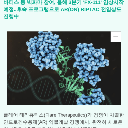
바티스 등 빅파마 참여, 올해 3분기 'FX-111' 임상시작
예정..후속 프로그램으로 AR(ON) RIPTAC 전임상도
진행中
플레어 테라퓨틱스(Flare Therapeutics)가 경쟁이 치열한
안드로겐수용체(AR) 약물개발 경쟁에서, 완전히 새로운