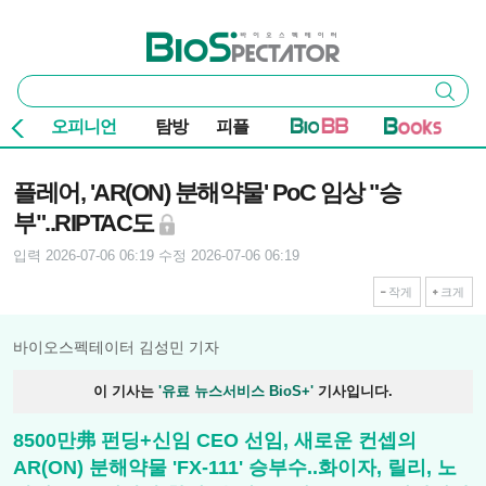
본문 바로가기
주요 메뉴
바이오스펙테이터
통
검색
합
검
오피니언
탐방
피플
색
기사본문
플레어, 'AR(ON) 분해약물' PoC 임상 "승
부"..RIPTAC도
입력 2026-07-06 06:19
수정 2026-07-06 06:19
작게
크게
바이오스펙테이터 김성민 기자
이 기사는
'유료 뉴스서비스 BioS+'
기사입니다.
8500만弗 펀딩+신임 CEO 선임, 새로운 컨셉의
AR(ON) 분해약물 'FX-111' 승부수..화이자, 릴리, 노