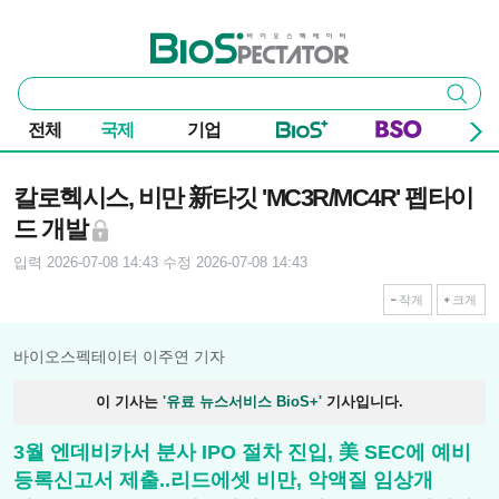
본문 바로가기
주요 메뉴
바이오스펙테이터
통
검색
합
검
전체
국제
기업
색
기사본문
칼로헥시스, 비만 新타깃 'MC3R/MC4R' 펩타이
드 개발
입력 2026-07-08 14:43
수정 2026-07-08 14:43
작게
크게
바이오스펙테이터 이주연 기자
이 기사는
'유료 뉴스서비스 BioS+'
기사입니다.
3월 엔데비카서 분사 IPO 절차 진입, 美 SEC에 예비
등록신고서 제출..리드에셋 비만, 악액질 임상개