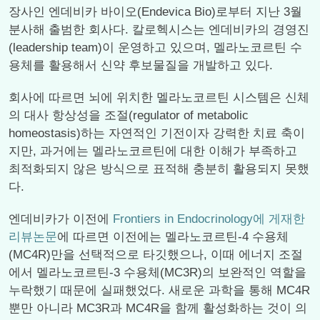
장사인 엔데비카 바이오(Endevica Bio)로부터 지난 3월
분사해 출범한 회사다. 칼로헥시스는 엔데비카의 경영진
(leadership team)이 운영하고 있으며, 멜라노코르틴 수
용체를 활용해서 신약 후보물질을 개발하고 있다.
회사에 따르면 뇌에 위치한 멜라노코르틴 시스템은 신체
의 대사 항상성을 조절(regulator of metabolic
homeostasis)하는 자연적인 기전이자 강력한 치료 축이
지만, 과거에는 멜라노코르틴에 대한 이해가 부족하고
최적화되지 않은 방식으로 표적해 충분히 활용되지 못했
다.
엔데비카가 이전에
Frontiers in Endocrinology에 게재한
리뷰논문
에 따르면 이전에는 멜라노코르틴-4 수용체
(MC4R)만을 선택적으로 타깃했으나, 이때 에너지 조절
에서 멜라노코르틴-3 수용체(MC3R)의 보완적인 역할을
누락했기 때문에 실패했었다. 새로운 과학을 통해 MC4R
뿐만 아니라 MC3R과 MC4R을 함께 활성화하는 것이 의