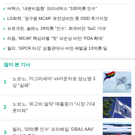
으
하기
로
버텍스, '내분비질환' 크리네틱스 "100억弗 인수"
기
사
LG화학, '경구용 MC4R' 유전성비만 美 ODD 추가지정
공
유
뉴로크린, 솔레노 29억弗 “인수”..희귀비만 'SoC 기대'
하
리듬, ‘MC4R’ 핵심라벨 "첫" 뇌손상 비만 “FDA 확대”
기
릴리, 'GPCR 타깃' 심혈관대사·비만 AI발굴 13억弗 딜
많이 본 기사
노보노, '카그리세마' vs마운자로 당뇨병 3
1
상 “실패”
노보노, ‘위고비 알약’ 매출증가 “시장 기대
2
못미쳐”
릴리, ‘10억弗 인수’ 프리베일 'GBA1 AAV'
3