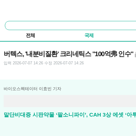
본문 바로가기
주요 메뉴
통
합
검
전체
국제
색
기사본문
버텍스, '내분비질환' 크리네틱스 "100억弗 인수"
입력 2026-07-07 14:26
수정 2026-07-07 14:26
바이오스펙테이터 이효빈 기자
말단비대증 시판약물 ‘팔소니파이’, CAH 3상 에셋 ‘아투