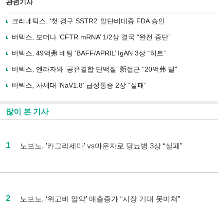
관련기사
크리네틱스, ‘첫 경구 SSTR2’ 말단비대증 FDA 승인
버텍스, 모더나 ‘CFTR mRNA’ 1/2상 결국 “완전 중단”
버텍스, 49억弗 베팅 ‘BAFF/APRIL’ IgAN 3상 “히트”
버텍스, 엔라자와 ‘공유결합 단백질’ 新접근 "20억弗 딜"
버텍스, 차세대 'NaV1.8' 급성통증 2상 “실패”
많이 본 기사
1
노보노, '카그리세마' vs마운자로 당뇨병 3상 “실패”
2
노보노, ‘위고비 알약’ 매출증가 “시장 기대 못미쳐”