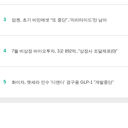
3
암젠, 초기 비만에셋 “또 중단”..'마리타이드'만 남아
4
7월 비상장 바이오투자, 3곳 892억..”상장사 조달제로(0)”
5
화이자, 멧세라 인수 '디앤디' 경구용 GLP-1 "개발중단"