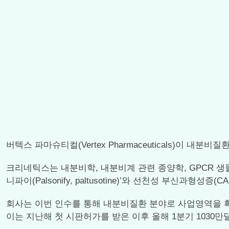
버텍스 파마슈티컬(Vertex Pharmaceuticals)이 내분비
크리네틱스는 내분비학, 내분비계 관련 종양학, GPCR 생물
니파이(Palsonify, paltusotine)’와 선천성 부신과형성증
회사는 이번 인수를 통해 내분비질환 분야로 사업영역을 확
이는 지난해 첫 시판허가를 받은 이후 올해 1분기 1030