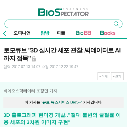
본문 바로가기
주요 메뉴
바이오스펙테이터
통
검색
합
검
오피니언
탐방
피플
색
기사본문
토모큐브 "3D 실시간 세포 관찰..빅데이터로 AI
까지 접목"
입력 2017-07-13 14:07
수정 2017-12-22 19:47
작게
크게
바이오스펙테이터 조정민 기자
이 기사는
'유료 뉴스서비스 BioS+'
기사입니다.
3D 홀로그래피 현미경 개발.."절대 불변의 굴절률 이
용 세포의 3차원 이미지 구현"