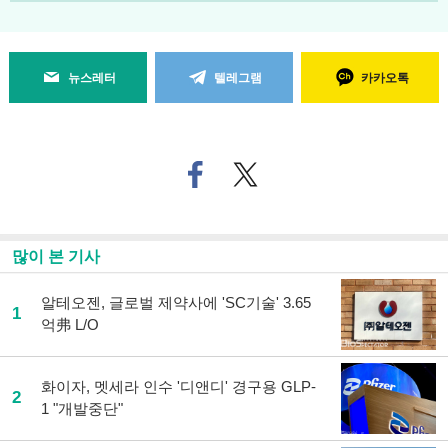
뉴스레터
텔레그램
카카오톡
페
트위
이
터로
스
기사
북
공유
으
하기
많이 본 기사
로
기
사
알테오젠, 글로벌 제약사에 'SC기술' 3.65
1
공
억弗 L/O
유
하
기
화이자, 멧세라 인수 '디앤디' 경구용 GLP-
2
1 "개발중단"