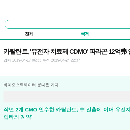
본문 바로가기
주요 메뉴
통
합
검
전체
국제
색
기사본문
카탈란트, '유전자 치료제 CDMO' 파라곤 12억弗
입력 2019-04-17 06:33
수정 2019-04-24 22:37
바이오스펙테이터 봉나은 기자
작년 2개 CMO 인수한 카탈란트, 中 진출에 이어 유전자 
렙타와 계약’