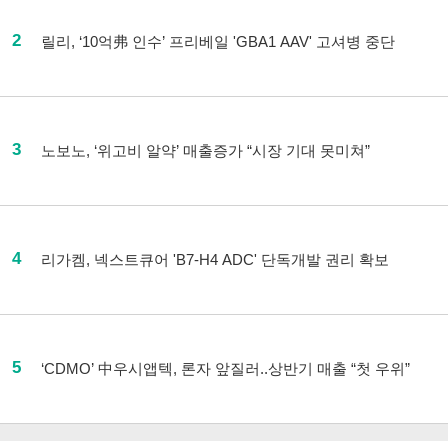
2
릴리, ‘10억弗 인수’ 프리베일 'GBA1 AAV' 고셔병 중단
3
노보노, ‘위고비 알약’ 매출증가 “시장 기대 못미쳐”
4
리가켐, 넥스트큐어 'B7-H4 ADC' 단독개발 권리 확보
5
‘CDMO’ 中우시앱텍, 론자 앞질러..상반기 매출 “첫 우위”