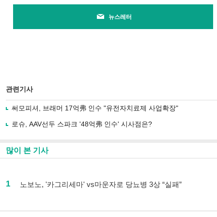
뉴스레터
관련기사
써모피셔, 브래머 17억弗 인수 "유전자치료제 사업확장"
로슈, AAV선두 스파크 '48억弗 인수' 시사점은?
많이 본 기사
1
노보노, '카그리세마' vs마운자로 당뇨병 3상 “실패”