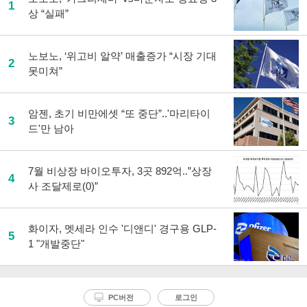
1
공
상 “실패”
유
하
기
노보노, ‘위고비 알약’ 매출증가 “시장 기대
2
못미쳐”
암젠, 초기 비만에셋 “또 중단”..'마리타이
3
드'만 남아
7월 비상장 바이오투자, 3곳 892억..”상장
4
사 조달제로(0)”
화이자, 멧세라 인수 '디앤디' 경구용 GLP-
5
1 "개발중단"
PC버전
로그인