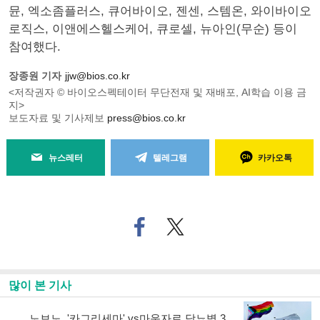
뮨, 엑소좀플러스, 큐어바이오, 젠센, 스템온, 와이바이오
로직스, 이앤에스헬스케어, 큐로셀, 뉴아인(무순) 등이
참여했다.
장종원 기자
jjw@bios.co.kr
<저작권자 © 바이오스펙테이터 무단전재 및 재배포, AI학습 이용 금
지>
보도자료 및 기사제보
press@bios.co.kr
뉴스레터
텔레그램
카카오톡
페
트위
이
터로
스
기사
북
공유
으
하기
많이 본 기사
로
기
사
노보노, '카그리세마' vs마운자로 당뇨병 3