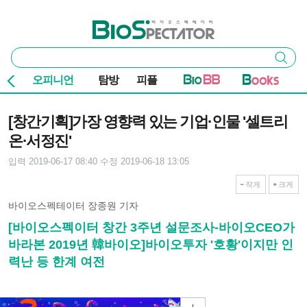
본문 바로가기
주요 메뉴
바이오스펙테이터
통
검색
합
검
오피니언
탐방
피플
색
기사본문
[창간기획]가장 영향력 있는 기업·인물 '셀트리
온·서정진'
입력 2019-06-17 08:40
수정 2019-06-18 13:05
작게
크게
바이오스펙테이터 장종원 기자
[바이오스펙이터 창간 3주년 설문조사-바이오CEO가
바라본 2019년 韓바이오]바이오투자 '호황'이지만 인
력난 등 한계 여전