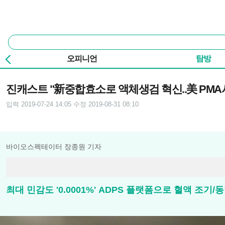
본문 바로가기
주요 메뉴
통
합
검
오피니언
탐방
색
기사본문
진캐스트 "新중합효소로 액체생검 혁신..美 PMA
입력 2019-07-24 14:05
수정 2019-08-31 08:10
바이오스펙테이터 장종원 기자
최대 민감도 '0.0001%' ADPS 플랫폼으로 혈액 조기