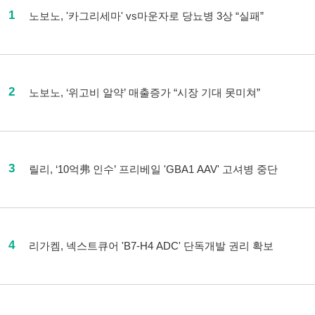
1
노보노, '카그리세마' vs마운자로 당뇨병 3상 “실패”
2
노보노, ‘위고비 알약’ 매출증가 “시장 기대 못미쳐”
3
릴리, ‘10억弗 인수’ 프리베일 'GBA1 AAV' 고셔병 중단
4
리가켐, 넥스트큐어 'B7-H4 ADC' 단독개발 권리 확보