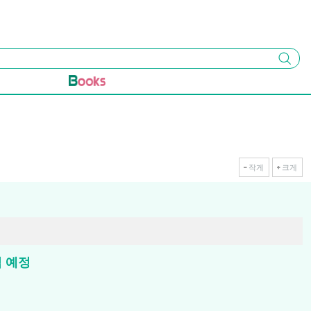
검색
작게
크게
입 예정