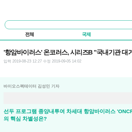
본문 바로가기
주요 메뉴
통
합
검
전체
국제
색
기사본문
'항암바이러스' 온코러스, 시리즈B "국내기관 대거
입력 2019-08-23 12:27
수정 2019-09-05 14:02
바이오스펙테이터 김성민 기자
선두 프로그램 종양내투여 차세대 항암바이러스 'ONCR-
의 핵심 차별성은?