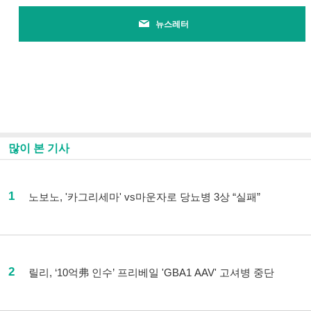
뉴스레터
많이 본 기사
1
노보노, '카그리세마' vs마운자로 당뇨병 3상 “실패”
2
릴리, ‘10억弗 인수’ 프리베일 'GBA1 AAV' 고셔병 중단