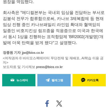
원장을 역임했다.
회사측은 "메디컬본부는 국내외 임상을 전담하는 부서로
김봉석 전무가 합류함으로써, 카나브 3제복합제 등 현재
임상 진행 중인 카나브패밀리 라인업 확대와 혈액암의
일종인 비호지킨성 림프종을 적응증으로 미국과 한국에
서 동시 1상을 진행하는 표적항암제 'BR2002(개발명)'개
발에 더욱 탄력을 받게 됐다"고 설명했다.
장종원 기자
jjw@bios.co.kr
<저작권자 © 바이오스펙테이터 무단전재 및 재배포, AI학습 이용 금
지>
보도자료 및 기사제보
press@bios.co.kr
뉴스레터
텔레그램
카카오톡
페
트위
이
터로