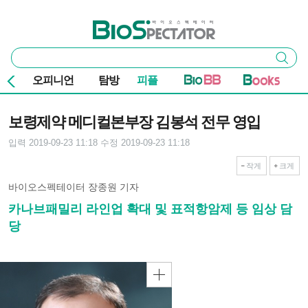
본문 바로가기
주요 메뉴
바이오스펙테이터
통
검색
합
검
오피니언
탐방
피플
색
기사본문
보령제약 메디컬본부장 김봉석 전무 영입
입력 2019-09-23 11:18
수정 2019-09-23 11:18
작게
크게
바이오스펙테이터 장종원 기자
카나브패밀리 라인업 확대 및 표적항암제 등 임상 담
당