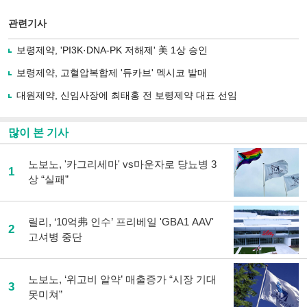
스
기사
북
공유
관련기사
으
하기
로
보령제약, 'PI3K·DNA-PK 저해제' 美 1상 승인
기
사
보령제약, 고혈압복합제 '듀카브' 멕시코 발매
공
유
대원제약, 신임사장에 최태홍 전 보령제약 대표 선임
하
기
많이 본 기사
노보노, '카그리세마' vs마운자로 당뇨병 3
1
상 “실패”
릴리, ‘10억弗 인수’ 프리베일 'GBA1 AAV'
2
고셔병 중단
노보노, ‘위고비 알약’ 매출증가 “시장 기대
3
못미쳐”