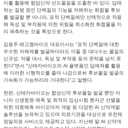
이를 활용해 항암신약 선도물질을 도출한 바 있다. 딥매
쳐는 질병 원인 단백질의 기능을 저해하는 화합물 후보
를 발굴할 뿐 아니라, 표적 단백질에만 선택적으로 작용
해 독성 및 부작용에 의한 위험을 최소화한 화합물을 미
리 예측하는 것을 특징으로 한다.
김용주 레고켐바이오 대표이사는 “표적 단백질에 대한
우수한 저해제를 발굴하더라도 이들 중 대다수는 물질의
신규성, 약물 대사, 독성 및 부작용 등의 문턱을 넘지 못
한다"면서 "신테카바이오의 AI 플랫폼인 딥매쳐를 활용
해 이러한 시행착오를 줄여 나감으로써 후보물질 발굴의
가속화가 가능하리라 기대한다”고 말했다.
한편, 신테카바이오는 합성신약 후보물질 발굴 뿐만 아
니라 신생항원 예측 및 최적의 임상시험 환자군 선별을
위한 약효예측 바이오마커 개발 등 다양한 AI 신약개발
솔루션을 보유하고 있으며 의료기관을 대상으로 유전체
정밀의료 서비스도 제공하고 있다. 지난해 말 AI 신약개