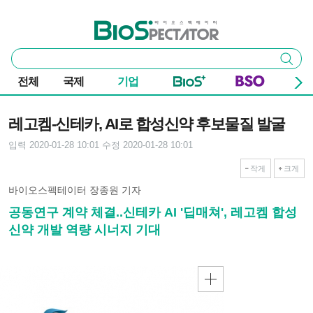
본문 바로가기
주요 메뉴
바이오스펙테이터
통
검색
합
검
전체
국제
기업
색
기사본문
레고켐-신테카, AI로 합성신약 후보물질 발굴
입력 2020-01-28 10:01
수정 2020-01-28 10:01
작게
크게
바이오스펙테이터 장종원 기자
공동연구 계약 체결..신테카 AI '딥매쳐', 레고켐 합성
신약 개발 역량 시너지 기대