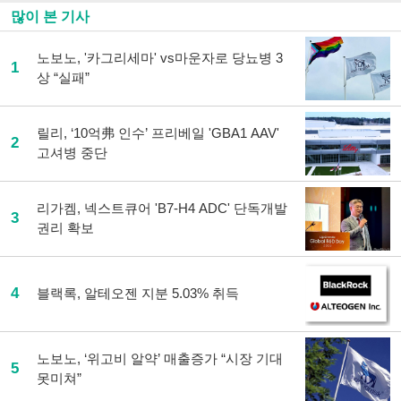
많이 본 기사
노보노, '카그리세마' vs마운자로 당뇨병 3
1
상 “실패”
릴리, ‘10억弗 인수’ 프리베일 'GBA1 AAV'
2
고셔병 중단
리가켐, 넥스트큐어 'B7-H4 ADC' 단독개발
3
권리 확보
4
블랙록, 알테오젠 지분 5.03% 취득
노보노, ‘위고비 알약’ 매출증가 “시장 기대
5
못미쳐”