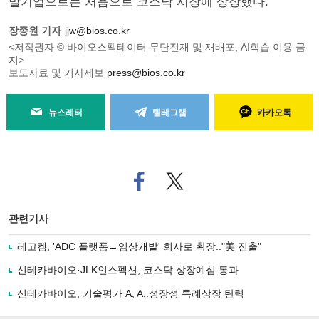
발기업으로는 처음으로 코스닥 시장에 상장했다.
장종원 기자
jjw@bios.co.kr
<저작권자 © 바이오스펙테이터 무단전재 및 재배포, AI학습 이용 금
지>
보도자료 및 기사제보
press@bios.co.kr
뉴스레터
텔레그램
카카오톡
페
트위
이
터로
스
기사
북
공유
관련기사
으
하기
로
레고켐, 'ADC 플랫폼→임상개발' 회사로 확장.."美 진출"
기
사
신테카바이오·JLK인스펙션, 코스닥 상장예심 통과
공
유
신테카바이오, 기술평가 A, A..성장성 특례상장 탄력
하
기