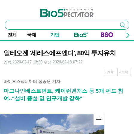
본문 바로가기
주요 메뉴
바이오스펙테이터
통
검색
합
검
전체
국제
기업
색
기사본문
알테오젠 '세레스에프엔디', 80억 투자유치
입력 2020-02-17 13:36
수정 2020-02-18 07:22
작게
크게
바이오스펙테이터 장종원 기자
마그나인베스트먼트, 케이런벤처스 등 5개 펀드 참
여.."설비 증설 및 연구개발 강화"