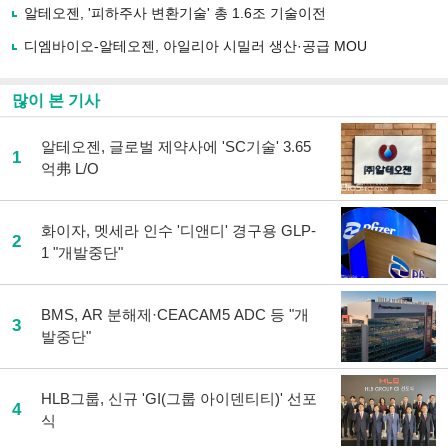
알테오젠, '피하주사 변환기술' 총 1.6조 기술이전
기
디엠바이오-알테오젠, 아일리아 시밀러 생산·공급 MOU
많이 본 기사
알테오젠, 글로벌 제약사에 'SC기술' 3.65
1
억弗 L/O
화이자, 멧세라 인수 '디앤디' 경구용 GLP-
2
1 "개발중단"
BMS, AR 분해제·CEACAM5 ADC 등 "개
3
발중단"
HLB그룹, 신규 'GI(그룹 아이덴티티)' 선포
4
식