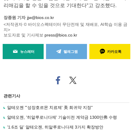
리매김을 할 수 있을 것으로 기대한다”고 강조했다.
장종원 기자
jjw@bios.co.kr
<저작권자 © 바이오스펙테이터 무단전재 및 재배포, AI학습 이용 금
지>
보도자료 및 기사제보
press@bios.co.kr
뉴스레터
텔레그램
카카오톡
페
트위
이
터로
스
기사
북
공유
관련기사
으
하기
로
알테오젠 "'성장호르몬 치료제' 美 희귀약 지정"
기
사
알테오젠, '히알루로니다제' 기술이전 계약금 1300만弗 수령
공
유
'1.6조 딜' 알테오젠, 히알루로니다제 3가지 확장방안
하