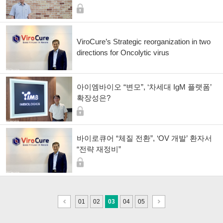
ViroCure’s Strategic reorganization in two
directions for Oncolytic virus
아이엠바이오 “변모”, ‘차세대 IgM 플랫폼’
확장성은?
바이로큐어 “체질 전환”, ‘OV 개발’ 환자서
“전략 재정비”
이
다
01
02
03
04
05
전
음