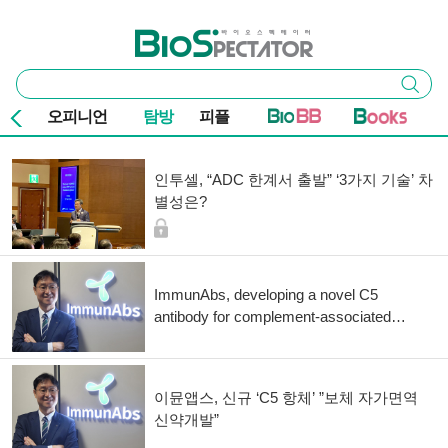
본문 바로가기
주요 메뉴
바이오스펙테이터
통
검색
합
검
오피니언
탐방
피플
색
기사 목록
인투셀, “ADC 한계서 출발” ‘3가지 기술’ 차
별성은?
ImmunAbs, developing a novel C5
antibody for complement-associated
autoimmunity
이뮨앱스, 신규 ‘C5 항체’ ”보체 자가면역
신약개발”