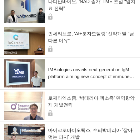
나디안바이오, ‘NAD 증가’ TME 조절 “암치
료 전략”
인세리브로, ‘AI+분자모델링’ 신약개발 “남
다른 이유”
IMBiologics unveils next-generation IgM
platform aiming new concept of immune
cell engager
로제타엑소좀, ‘박테리아 엑소좀’ 면역항암
제 개발전략
마이크로바이오틱스, 수퍼박테리아 '잡아
먹는 파지' 개발