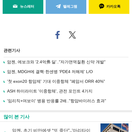
뉴스레터
텔레그램
카카오톡
페
트위
이
터로
스
기사
북
공유
관련기사
으
하기
로
암젠, 에보크와 '2.4억弗 딜'.."자가면역질환 신약 개발"
기
사
암젠, MDGH에 결핵·한센병 'PDE4 저해제' L/O
공
유
'첫 exon20 항암제' 기대 이중항체 "폐암서 ORR 40%"
하
ASH 하이라이트 '이중항체', 관전 포인트 4가지
기
'임리직+여보이' 병용 반응률 2배.."항암바이러스 효과"
많이 본 기사
암젠, 초기 비만에셋 “또 중단”..'마리타이