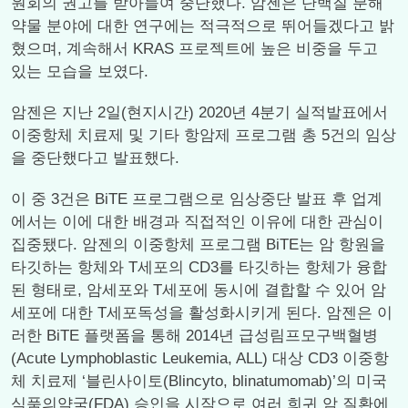
원회의 권고를 받아들여 중단했다. 암젠은 단백질 분해
약물 분야에 대한 연구에는 적극적으로 뛰어들겠다고 밝
혔으며, 계속해서 KRAS 프로젝트에 높은 비중을 두고
있는 모습을 보였다.
암젠은 지난 2일(현지시간) 2020년 4분기 실적발표에서
이중항체 치료제 및 기타 항암제 프로그램 총 5건의 임상
을 중단했다고 발표했다.
이 중 3건은 BiTE 프로그램으로 임상중단 발표 후 업계
에서는 이에 대한 배경과 직접적인 이유에 대한 관심이
집중됐다. 암젠의 이중항체 프로그램 BiTE는 암 항원을
타깃하는 항체와 T세포의 CD3를 타깃하는 항체가 융합
된 형태로, 암세포와 T세포에 동시에 결합할 수 있어 암
세포에 대한 T세포독성을 활성화시키게 된다. 암젠은 이
러한 BiTE 플랫폼을 통해 2014년 급성림프모구백혈병
(Acute Lymphoblastic Leukemia, ALL) 대상 CD3 이중항
체 치료제 ‘블린사이토(Blincyto, blinatumomab)’의 미국
식품의약국(FDA) 승인을 시작으로 여러 희귀 암 질환에