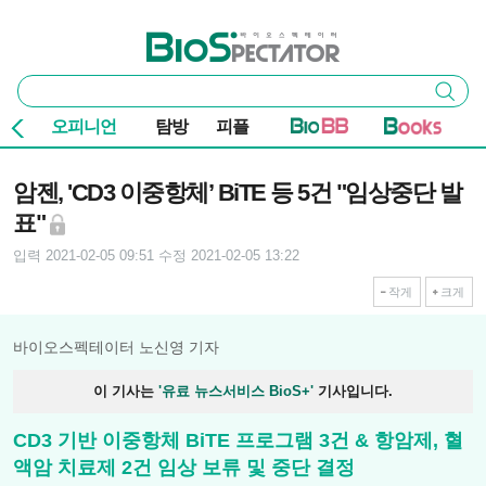
본문 바로가기
주요 메뉴
바이오스펙테이터
통
검색
합
검
오피니언
탐방
피플
색
기사본문
암젠, 'CD3 이중항체’ BiTE 등 5건 "임상중단 발
표"
입력 2021-02-05 09:51
수정 2021-02-05 13:22
작게
크게
바이오스펙테이터 노신영 기자
이 기사는
'유료 뉴스서비스 BioS+'
기사입니다.
CD3 기반 이중항체 BiTE 프로그램 3건 & 항암제, 혈
액암 치료제 2건 임상 보류 및 중단 결정