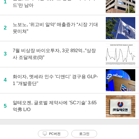
1
드'만 남아
노보노, ‘위고비 알약’ 매출증가 “시장 기대
2
못미쳐”
7월 비상장 바이오투자, 3곳 892억..”상장
3
사 조달제로(0)”
화이자, 멧세라 인수 '디앤디' 경구용 GLP-
4
1 "개발중단"
알테오젠, 글로벌 제약사에 'SC기술' 3.65
5
억弗 L/O
PC버전
로그인