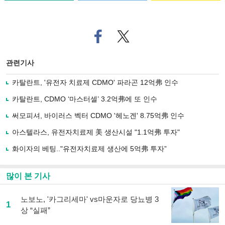
페
트위
이
터로
스
기사
북
공유
관련기사
으
하기
로
카탈란트, '유전자 치료제 CDMO' 파라곤 12억弗 인수
기
사
카탈란트, CDMO ‘마스터셀’ 3.2억弗에 또 인수
공
유
써모피셔, 바이러스 벡터 CDMO '헤노겐' 8.75억弗 인수
하
아스텔라스, 유전자치료제 美 생산시설 "1.1억弗 투자"
기
화이자의 베팅.."유전자치료제 생산에 5억弗 투자”
많이 본 기사
노보노, '카그리세마' vs마운자로 당뇨병 3
1
상 “실패”