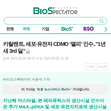
본문 바로가기
주요 메뉴
바이오스펙테이터
통
검색
합
검
전체
국제
기업
색
기사본문
카탈렌트, 세포∙유전자 CDMO ‘델피’ 인수..”1년
새 3rd 딜”
입력 2021-02-25 06:57
수정 2021-02-25 11:30
작게
크게
바이오스펙테이터 서윤석 기자
이 기사는
'유료 뉴스서비스 BioS+'
기사입니다.
지난해 마스터셀, 본 테라퓨틱스의 생산시설 인수이
은 추가 M&A..pDNA 및 세포∙유전자치료제 생산시설