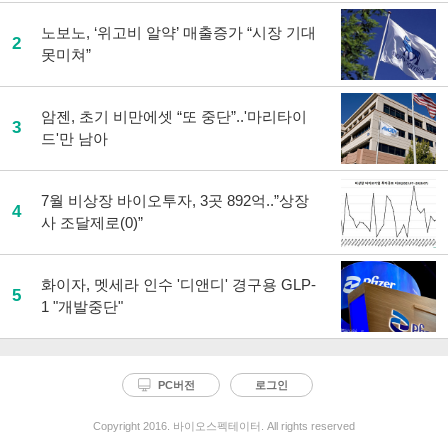
노보노, ‘위고비 알약’ 매출증가 “시장 기대
2
못미쳐”
암젠, 초기 비만에셋 “또 중단”..'마리타이
3
드'만 남아
7월 비상장 바이오투자, 3곳 892억..”상장
4
사 조달제로(0)”
화이자, 멧세라 인수 '디앤디' 경구용 GLP-
5
1 "개발중단"
PC버전
로그인
Copyright 2016. 바이오스펙테이터. All rights reserved