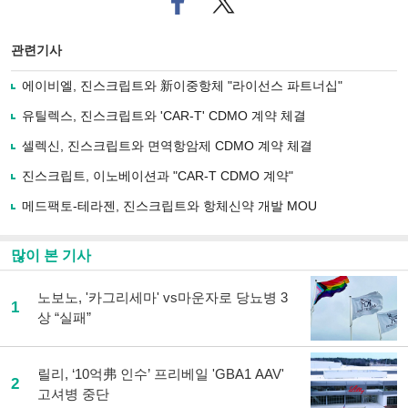
이
터로
스
기사
북
공유
관련기사
으
하기
로
에이비엘, 진스크립트와 新이중항체 "라이선스 파트너십"
기
사
유틸렉스, 진스크립트와 'CAR-T' CDMO 계약 체결
공
유
셀렉신, 진스크립트와 면역항암제 CDMO 계약 체결
하
진스크립트, 이노베이션과 "CAR-T CDMO 계약"
기
메드팩토-테라젠, 진스크립트와 항체신약 개발 MOU
많이 본 기사
노보노, '카그리세마' vs마운자로 당뇨병 3
1
상 “실패”
릴리, ‘10억弗 인수’ 프리베일 'GBA1 AAV'
2
고셔병 중단