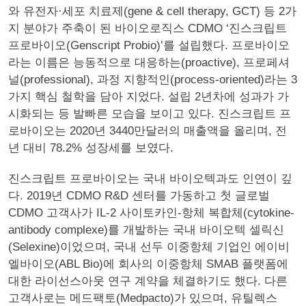
와 유전자·세포 치료제(gene & cell therapy, GCT) 등 2가
지 분야가 주축이 된 바이오로직스 CDMO ‘진스크립트
프로바이오(Genscript Probio)’를 설립했다. 프로바이오
라는 이름은 능동적으로 대응하는(proactive), 프로페셔
널(professional), 과정 지향적인(process-oriented)라는 3
가지 핵심 철학을 담아 지었다. 설립 2년차에 성과가 가
시화되는 등 발빠른 모습을 보이고 있다. 진스크립트 프
로바이오는 2020년 3440만달러의 매출액을 올리며, 전
년 대비 78.2% 성장세를 보였다.
진스크립트 프로바이오는 국내 바이오텍과도 인연이 깊
다. 2019년 CDMO R&D 센터를 가동하고 첫 글로벌
CDMO 고객사가 IL-2 사이토카인-항체 복합체(cytokine-
antibody complexe)를 개발하는 국내 바이오텍 셀릭신
(Selexine)이었으며, 국내 선두 이중항체 기업인 에이비
엘바이오(ABL Bio)에 회사의 이중항체 SMAB 플랫폼에
대한 라이선스아웃 연구 계약을 체결하기도 했다. 다른
고객사로는 메드팩토(Medpacto)가 있으며, 유틸렉스