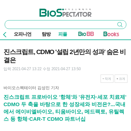
본문 바로가기
주요 메뉴
바이오스펙테이터
통
검색
합
검
오피니언
탐방
피플
색
기사본문
진스크립트, CDMO '설립 2년만의 성과' 숨은 비
결은
입력 2021-04-27 13:22
수정 2021-04-27 13:50
작게
크게
바이오스펙테이터 김성민 기자
진스크립트 프로바이오 '항체'와 '유전자·세포 치료제'
CDMO 두 축을 바탕으로 한 성장세와 비전은?...국내
에서 에이비엘바이오, 티움바이오, 메드팩토, 유틸렉
스 등 항체·CAR-T CDMO 파트너십